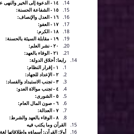
١٤ - الدعوة إلى الخير والنهى عن الشر:
١٥ - الشفاعة الحسنة:
١٦ - العدل والإنصاف:
١٧ - العفو:
١٨ - الكرم:
١٩ - مقابلة السيئة بالحسنة:
٢٠ - نشر العلم:
٢١ - الوفاء بالعهد:
رابعا: أخلاق الدولة:
١ - إقرار النظام:
٢ - الإعداد للجهاد:
٣ - تجنب الاستبداد والفساد:
٤ - تجنب موالاة العدو:
٥ - الشورى:
٦ - صون المال العام:
٧ - العدالة:
٨ - الوفاء بالعهد والشرط:
القرآن وما يكتب فيه
أولا: القرآن: أسماؤه وإطلاقاتها لغ