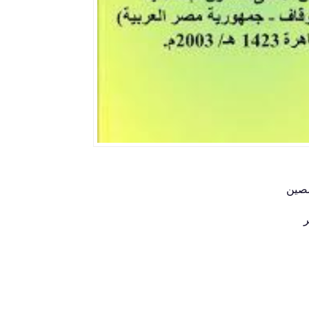
صصين
ر