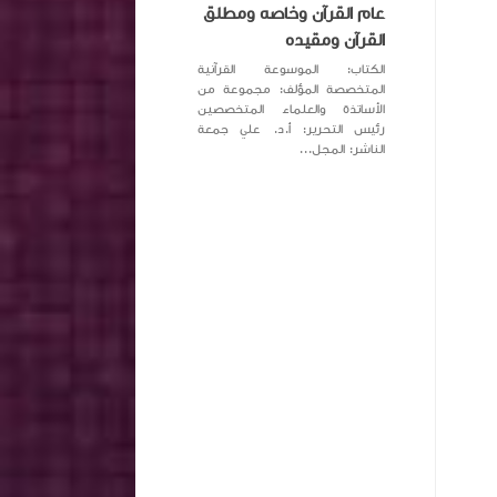
عام القرآن وخاصه ومطلق
القرآن ومقيده
الكتاب: الموسوعة القرآنية
المتخصصة المؤلف: مجموعة من
الأساتذة والعلماء المتخصصين
رئيس التحرير: أ.د. علي جمعة
الناشر: المجل...