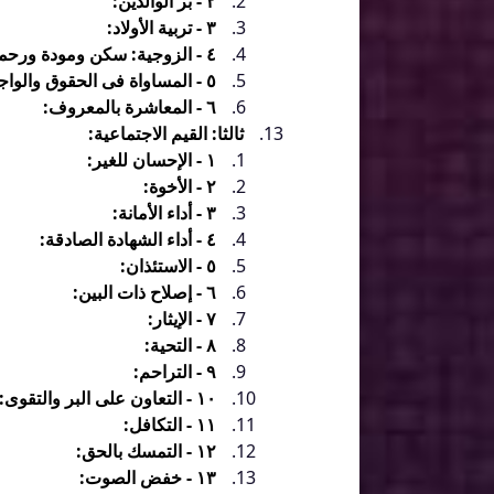
٢ - بر الوالدين:
٣ - تربية الأولاد:
٤ - الزوجية: سكن ومودة ورحمة:
٥ - المساواة فى الحقوق والواجبات:
٦ - المعاشرة بالمعروف:
ثالثا: القيم الاجتماعية:
١ - الإحسان للغير:
٢ - الأخوة:
٣ - أداء الأمانة:
٤ - أداء الشهادة الصادقة:
٥ - الاستئذان:
٦ - إصلاح ذات البين:
٧ - الإيثار:
٨ - التحية:
٩ - التراحم:
١٠ - التعاون على البر والتقوى:
١١ - التكافل:
١٢ - التمسك بالحق:
١٣ - خفض الصوت: