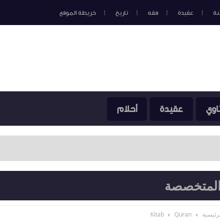
نة
عقيدة
فقه
تاريخ
خريطة الموقع
اوي
عقيدة
أحلام
 المتخصصة
رئيسية
Quran
Kitab