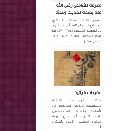
معرفة الشافعي رضي الله
عنه بصحة الحديث وعلته
اسم الكتاب: مناقب الشافعي
للبيهقي اسم المؤلف: أبو بكر أحمد
بن الحسين البيهقي (٣٨٤ - ٤٥٨ هـ)
اسم المحقق: السيد أحمد صقر
الناشر: مكتبة ...
مفردات قرآنية
الكتاب: الموسوعة القرآنية
المتخصصة المؤلف: مجموعة من
الأساتذة والعلماء المتخصصين
رئيس التحرير: أ.د. علي جمعة
الناشر: المجلس الأعلى للشئون
ال...