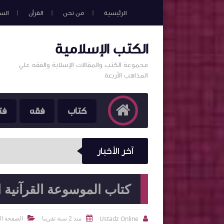
الرئيسية
من نحن
القرأن
الس
الكتب الإسلامية
مجموعة الكتب والمقالات الإسلاية والفقه علي
المذاهب الأربعة
كتاب
فقه
فت
آخر الأخبار
كتاب الموسوعة القرآنية
منذ 2 سنة تقريبا
الصفحة ال
Ustadz Online


