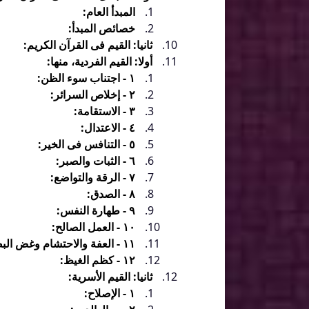
المبدأ العام:
خصائص المبدأ:
ثانيا: القيم فى القرآن الكريم:
أولا: القيم الفردية، منها:
١ - اجتناب سوء الظن:
٢ - إخلاص السرائر:
٣ - الاستقامة:
٤ - الاعتدال:
٥ - التنافس فى الخير:
٦ - الثبات والصبر:
٧ - الرقة والتواضع:
٨ - الصدق:
٩ - طهارة النفس:
١٠ - العمل الصالح:
١١ - العفة والاحتشام وغض البصر:
١٢ - كظم الغيظ:
ثانيا: القيم الأسرية:
١ - الإصلاح: