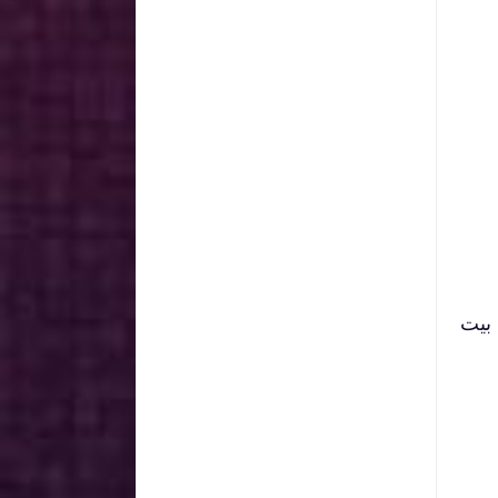
ن آذى مسلماً بغير حق فكأنما ( 377 ) هدم بيت