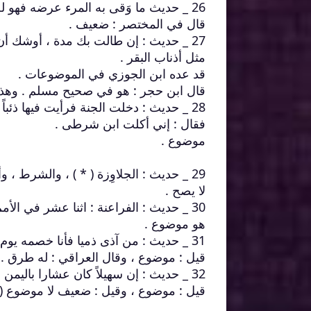
26 _ حديث ما وَقى به المرء عرضه فهو له صدقة .
قال في المختصر : ضعيف .
27 _ حديث : إن طالت بك مدة ، أوشك أ
مثل أذناب البقر .
قد عده ابن الجوزي في الموضوعات .
قال ابن حجر : هو في صحيح مسلم . وهذه
28 _ حديث : دخلت الجنة فرأيت فيها ذئباً . فقلت أذئب في الجنة ؟
فقال : إني أكلت ابن شرطى .
موضوع .
29 _ حديث : الجلاوِزة ( * ) ، والشرط ، وأعوان الظلمة ، كلاب النار .
لا يصح .
30 _ حديث : الفراعنة : اثنا عشر في الأمم ، وسبعة في أمتي .
هو موضوع .
31 _ حديث : من آذى ذميا فأنا خصمه يوم القيامة .
قيل : موضوع ، وقال العراقي : له طرق .
32 _ حديث : إن سهيلاً كان عشارا باليمن فمسخه الله شهاباً . فجعله حيث ترون .
قيل : موضوع ، وقيل : ضعيف لا موضوع ( 378 ) .