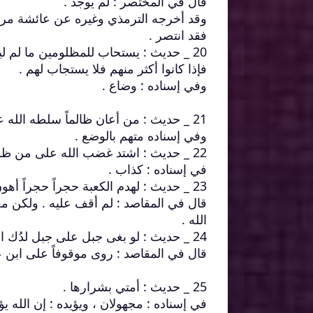
قال في المختصر : لم يوجد .
وقد أخرجه الترمذي وغيره عن عائشة مرف
فقد انتصر .
20 _ حديث : يستحاب للمظلومين ما لم ليكونوا أكثر من الظالمين .
فإذا كانوا أكثر منهم فلا يستجاب لهم .
وفي إسناده : وضاع .
21 _ حديث : من أعان ظالماً سلطه الله عليه .
وفي إسناده متهم بالوضع .
22 _ حديث : اشتد غضب الله على من ظلم من لا يجد ناصراً غير الله .
في إسناده : كذاب .
23 _ حديث : لهدم الكعبة حجراً حجراً أهون على الله من قتل المسلم .
الله .
24 _ حديث : لو بغى جبل على جبل لدُك الباغي .
قال في المقاصد : روى موقوفاً على ابن 
25 _ حديث : أمتي بشرارها .
في إسناده : مجهولان ، ويؤيده : إن الله يؤ