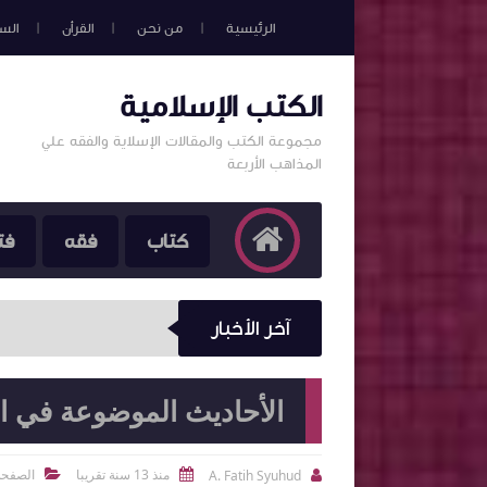
الرئيسية
من نحن
القرأن
الس
الكتب الإسلامية
مجموعة الكتب والمقالات الإسلاية والفقه علي
المذاهب الأربعة
كتاب
فقه
فت
آخر الأخبار
الأحاديث الموضوعة في ال
منذ 13 سنة تقريبا
الصفحة
A. Fatih Syuhud


