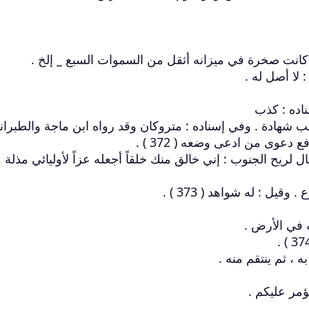
 لا أصل له .
اده : كذب
 شهادة . وفي إسناده : متروكان وقد رواه ابن ماجة والطبران
عوى من ادعى وضعه ( 372 ) .
قال لريح الجنوب : إني خالق منك خلقاً أجعله عزاً لأوليائي مذلة
ل : له شواهد ( 373 ) .
 ، ثم ينتقم منه .