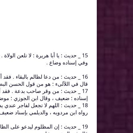
15 _ حديث : يا أبا هريرة : لا تلعن الولاة . فإن الله أدخله أمة جهنم بلعنهم ولاتهم .
وفي إسناده وضاع .
16 _ حديث : من دعا لظالم بالبقاء . فقد أحب أن يعصى الله في أرضه.
قال في اللآلىء : هو من قول الحسن البص
17 _ حديث : من وقر صاحب بدعة . فقد أعان على هدم الإسلام .
إسناده : ضعيف ، وقال ابن الجوزي : موض
18 _ حديث : اللهم لا تجعل لفاجر عندي يداً .
رواه ابن مردويه ، والديلمي بإسناد ضعيف 
19 _ حديث : إن المظلوم ليدعو على الظالم حتى يكافئه ، ثم يبقى للظالم عنده فضله .