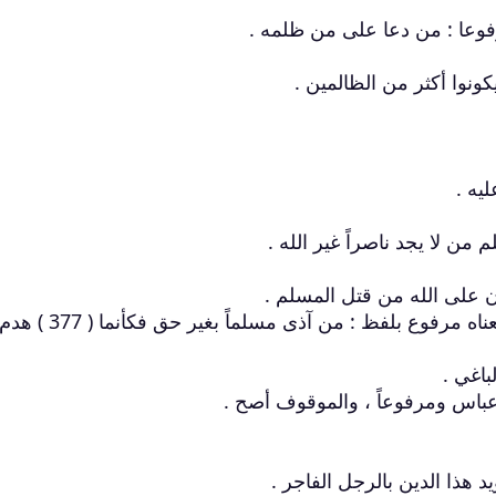
وعا : من دعا على من ظلمه .
قال في المقاصد : لم أقف عليه . ولكن معناه مرفوع بلفظ : م
عباس ومرفوعاً ، والموقوف أصح .
يد هذا الدين بالرجل الفاجر .