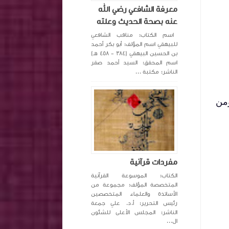
معرفة الشافعي رضي الله
عنه بصحة الحديث وعلته
اسم الكتاب: مناقب الشافعي
للبيهقي اسم المؤلف: أبو بكر أحمد
بن الحسين البيهقي (٣٨٤ - ٤٥٨ هـ)
اسم المحقق: السيد أحمد صقر
الناشر: مكتبة ...
ومن
مفردات قرآنية
الكتاب: الموسوعة القرآنية
المتخصصة المؤلف: مجموعة من
الأساتذة والعلماء المتخصصين
رئيس التحرير: أ.د. علي جمعة
الناشر: المجلس الأعلى للشئون
ال...