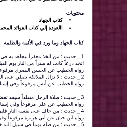
محتويات
كتاب الجهاد
االعودة إلي كتاب الفوائد المج
كتاب الجهاد وما ورد في الأئمة والظلمة
1 _ حديث : من اتخذ مغفراً ليجاهد به في
اتخذ درعاً كانت له ستراً من النار يوم القيا
رواه الخطيب عن الحسن البصري مرفوعاً ق
2 _ حديث : لا تزال الملائكة تصلي على الغازي ما دام حمائل سيفه في عنقه .
رواه الخطيب عن أنس مرفوعاً وفي إسناد
3 _ حديث : صلاة الرجل متقلداً سيفه تفضل على صلاته غير متقلد سبعمائة ضعف .
رواه الخطيب عن علي مرفوعاً وفي إسناد
4 _ حديث : من خاف على نفسه النار فليرابط على الساحل أربعين يوماً .
رواه ابن حبان عن أبي هريرة مرفوعاً وفي
5 _ حديث : من صام يوماً في سبيل الله خفف الله عنه من وقود يوم القيامة عشرين سنة .