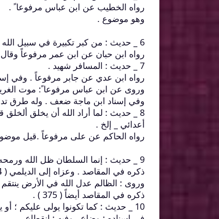
رواه الخطيب عن ابن عباس مرفوعا ً .
وهو موضوع .
6 _ حديث : من كبر تكبيرة في سبيل الله كانت صخرة في ميزانه أثقل من السموات السبع _ إلخ .
رواه ابن حبان عن ابن عمر مرفوعاً وقال :
7 _ حديث : المسافر شهيد .
رواه ابن عدي عن جابر مرفوعاً . وفي إسن
وروى عن ابن عباس مرفوعا ً: موت الغريب
وفي إسناد ابن ماجة ضعف . وله طرق تدفع د
8 _ حديث : لما أراد الله أن يخلق ألخلق 
أعدائي _ إلخ .
رواه الحاكم عن على مرفوعاً .قيل موضوع . وقي
9 _ حديث : إنما السلطان ظل الله ورمحه في الأرض .
ذكره في المقاصد . وعزاه إلى الديلمي ( 374 ) .
وروى : الظالم عدل الله في الأرض ينتقم به
ذكره في المقاصد أيضاً ( 375 ) .
10 _ حديث : كما تكونوا يولى عليكم ؛ أو يؤمر عليكم .
في إسناده : وضاع . وفيه : انقطاع .