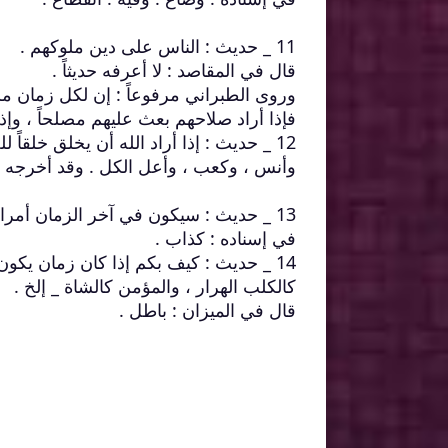
11 _ حديث : الناس على دين ملوكهم .
قال في المقاصد : لا أعرفه حديثاً .
وروى الطبراني مرفوعاً : إن لكل زمان ملك
فإذا أراد صلاحهم بعث عليهم مصلحاً ، وإذا
12 _ حديث : إذا أراد الله أن يخلق خلقا
وأنس ، وكعب ، وأعل الكل . وقد أخرجه الحا
13 _ حديث : سيكون في آخر الزمان أمراء جورة . فمن خاف سوطهم وسفهم فلا يأمرهم ولا ينهاهم .
في إسناده : كذاب .
14 _ حديث : كيف بكم إذا كان زمان يكون 
كالكلب الهرار ، والمؤمن كالشاة _ إلخ .
قال في الميزان : باطل .