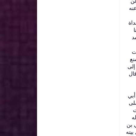
عن
نه
داة
د
ت
نع
إلى
ال
أبي
لى
ت
ه
ي بن
يته