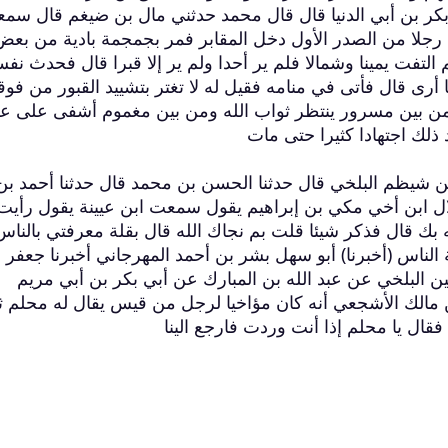
و بكر بن أبي الدنيا قال قال محمد حدثني مال بن ضيغم قال سم
رجلا من الصدر الأول دخل المقابر فمر بجمجمة بادية من بعض
 التفت يمينا وشمالا فلم ير أحدا ولم ير إلا قبرا قال فحدث نف
ى قال فأتى في منامه فقيل له لا تغتر بتشييد القبور من فوق
من بين مسرور ينتظر ثواب الله ومن بين مغموم أشفى على عق
 ذلك اجتهادا كثيرا حتى مات
بن شيظم البلخي قال حدثنا الحسن بن محمد قال حدثنا أحمد بن
ل ابن أخي مكي بن إبراهيم يقول سمعت ابن عيينة يقول رأيت
 بك قال فذكر شيئا قلت بم نجاك الله قال بقلة معرفتي بالناس
لناس (أخبرنا) أبو سهل بشر بن أحمد المهرجاني أخبرنا جعفر 
 البلخي عن عبد الله بن المبارك عن أبي بكر بن أبي مريم
لك الأشجعي أنه كان مؤاخيا لرجل من قيس يقال له محلم ث
ال يا محلم إذا أنت وردت فارجع الينا