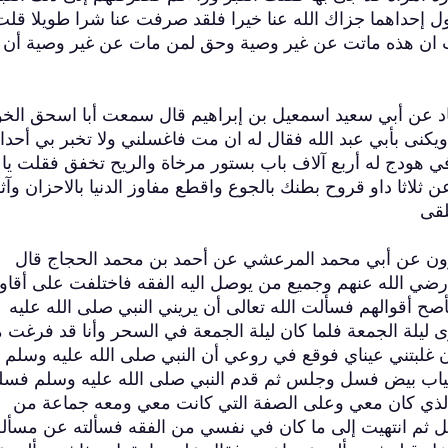
قول إحداهما جزاك الله عنا خيرا فلقد صرفت عنا شرا طويلا قلت
لت ان هذه ماتت عن غير وصية وحق لمن مات عن غير وصية أن ل
حماد عن أبي سعيد اسمعيل بن إبراهيم قال سمعت أبا اسحق ال
يكنى بأبي عبد الله فقال له ان مت فاغسلني ولا تخبر بي أحدا
ي هودج له أربع آلاف باب بستور مرخاة والريح تخفق فقلت يا
 ثلاثا داو قروح بطنك بالجوع واقطع مفاوز الدنيا بالاحزان وآث
لقى
 هرون عن أبي محمد المرعشي عن أحمد بن محمد الحجاج قال
ضي الله عنهم وجميع من يوصل اليه الفقه فاختلفت على أقاوي
صح أقوالهم فسألت الله تعالى أن يريني النبي صلى الله عليه
ليلة الجمعة فلما كان ليلة الجمعة في السحر وأنا قد فرغت 
غلبتني عيناي فوقع في روعي أن النبي صلى الله عليه وسلم ق
ياب بيض فسل وجلس ثم قدم النبي صلى الله عليه وسلم فس
 الذي كان معي وعلى الصفة التي كانت معي ومعه جماعة من
 ثم انتهيت إلى ما كان في نفسي من الفقه فسألته عن مسألة