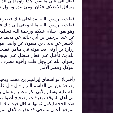
فقال اني على ما يقول هذا وأومأ إلى الد
مسائل الاختلاف فكان يومئ بيده ويقول ع
فقلت يا رسول الله لقد ابتلى فيك فصبر فق
فقلت يا رسول الله ما احوجني إلى ذلك ف
وهو يقول سلام عليكم ورحمة الله فسلمت عن
عن عبد الرحمن بن أبي حاتم عن محمد 
الأصغر عن يحيى بن ميمون عن واصل مولى
زرارة بن أوفى بعد موته في منامي فقلت
الله بك فأقبل علي فقال تفضل على بجوده
رضوان الله عز وجل قلت وأخوه مطرف قال
التوكل وقصر الأمل
(أخبرنا) أبو اسحاق إبراهيم بن محمد وي
وصافة عن أبي القاسم البزار قال قال ع
الله عليه وسلم ولأبي بكر وعمر وعثمان 
إلى أهل الموقف بعرفات وضجيج أصواتهم 
هذه الحجة ليكون ثوابها له قال فبت تلك ا
الموفق أعلى تتسخي قد غفرت لأهل الم