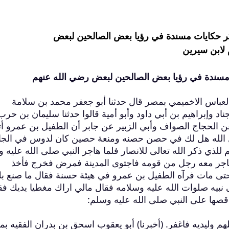
ر حكايات مسندة في رؤيا بعض الصالحين لبعض
 لابن سيرين
مسندة في رؤيا بعض الصالحين لبعض رضي الله عنهم
العباس الاخميمي بمصر قال حدثنا أبو جعفر محمد بن سلامة
اد وإبراهيم بن أبي داود وأبو أمية قالوا حدثنا سليمان بن حرب
 عن الحجاج الصواف وأبي الزبير عن جابر أن الطفيل بن عمرو أ
ل الله هل لك في حصن حصنه ومنعة حصين كان لدوس في الجا
للذي ذكر الله تعالى للانصار فلما هاجر النبي صلى الله عليه 
وهاجر معه رجل من قومه فاجتوى المدينة فمرض فخرج فأخذ
ى مات فرآه الطفيل بن عمرو في هيئة حسنة فقال ما صنع ب
 نبيه صلوات الله عليه وسلامه فقال مالي اراك مغطيا يديك فق
قصها على النبي صلى الله عليه وسلم:
م وليديه فاغفر. (أخبرنا) أبو يعقوب اسحق بن بدران الفقيه بم