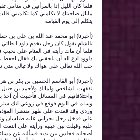
فلما كان الليل إذا بالمرأتين في منامي ت
مابال صاحبتك لا تكلمني كما تكلميني قا
يتكلم إلى يوم القيامة
(أخبرنا) ابو محمد عبد الله بن علي بن 
بالشام يقول كان رجل يخدم داود الطائي و
فلما أن مات رأيته في المنام على نجيب ف
داوود ادع اله أن يلحقني بك فقال احفظ عن
حب الله تعالى على هواك ولا تبالي متى ت
(أخبرنا) أبو القاسم الحسين بن بكر بن
تفقهت للشافعي ولمالك ولأحمد بن حنبل ر
واختلافاتهم في المسائل فأحببت أن آخذ بأ
وسلم في النوم فوقع في روعي انك سترى 
وردي وقد قعدت على طهر منتظرا المؤذن 
علي فدخل رجل نجراني عليه طيلسان وث
عليه وقبلت بين عينيه ورأيته على النعت
أصحابه فجلس بين يديه فسألته عن مسائل