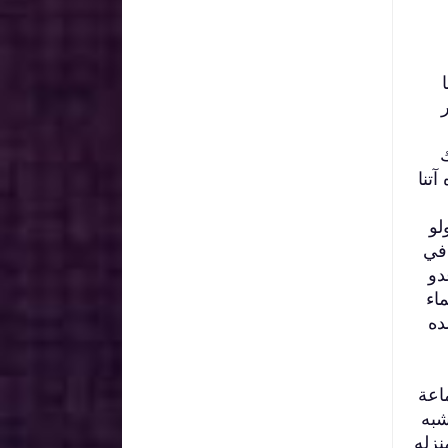
ك
تنا
لو
 في
دو
اء
ده
اعة
شبه
نزله