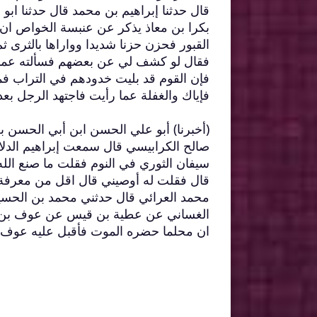
قال حدثنا إبراهيم بن محمد قال حدثنا اب
بكرا بن معاذ يذكر عن عنبسة الخواص ان 
القبور فحزن حزنا شديدا وواراها بالثرى ثم
فقال لو كشف لي عن بعضهم فسألته عما أر
فإن القوم قد بليت خدودهم في التراب ف
فإياك والغفلة عما رأيت فاجتهد الرجل بعد
(أخبرنا) أبو علي الحسن ابن أبي الحسن 
صالح الكرابيسي قال سمعت إبراهيم الدلا
سيفان الثوري في النوم فقلت ما صنع الله
قال فقلت له أوصيني قال اقل من معرفة ا
محمد العرائي قال حدثني محمد بن الحسين
الغساني عن عطية بن قيس عن عوف بن ما
ان محلما حضره الموت فأقبل عليه عوف فق