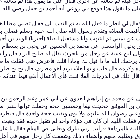
اخل قبله ثم سألته عن اخرى فقال على ما يقول هذا ثم سألته 
لى ما يقول هذا فوقع في روعي أنه أحمد بن حنبل رضي الله ع
ال لي انظر ما فعل الله به ثم التفت الى فقال تصلي معنا الغ
أقيمت الصلاة وتقدم رسول الله صلى الله عليه وسلم فصلى بنا
 يميني ثم انتبهت وأنا مستقبل القبلة (أخبرنا) الوليد بن أحم
بن يحيى الواسطي عن محمد بن الحسين عن يحيى بن بسطام
 ابن عيينة عن رجل من بلحرث يقال له صالح البراد قال رأي
 يرحمك الله ما ذا قيل لك وماذا قلت فاعرض عني فقلت ما ص
 وكرمه قال قلت وأبو العلاء يزيد أخو مطرف قال بخ بخ صار 
 ذلك في الدرجات العلا قلت فأي الأعمال أنفع فيما عندكم ق
حيى عن محمد بن إبراهيم العدوي عن أبي عمر وعبد الرحمن بن 
لي بن الموفق حججت نيفا وخمسين حجة وجعلت ثوابها للنبي ص
وعلي رضوان الله عليهم ولا بوى وبقيت حجة واحدة قال فنظر
فقلت اللهم ان كان في هؤلاء واحد لم تتقبل حجه فقد وهبت ل
لليلة بالمزدلفة فرأيت ربي تبارك وتعالى في المنام فقال يا عل
وق ومثلهم معهم وأضعاف ذلك وشفعت كل رجل منهم في أهل ب