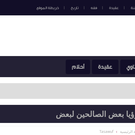
نة
عقيدة
فقه
تاريخ
خريطة الموقع
اوي
عقيدة
أحلام
ؤيا بعض الصالحين لبعض
 الرئيسية
Tasawuf