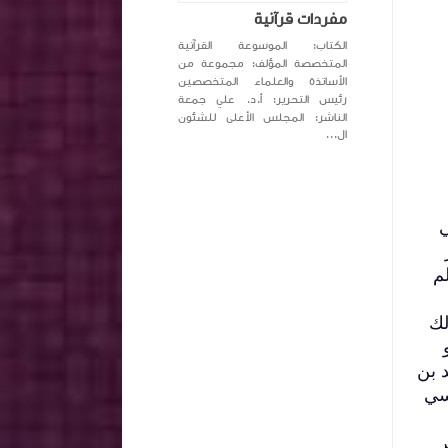
مفردات قرآنية
الكتاب: الموسوعة القرآنية
المتخصصة المؤلف: مجموعة من
الأساتذة والعلماء المتخصصين
رئيس التحرير: أ.د. علي جمعة
الناشر: المجلس الأعلى للشئون
ال...
ي
م
لك
 بن
سي
ر