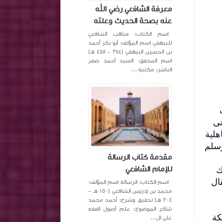
معرفة الشافعي رضي الله
عنه بصحة الحديث وعلته
اسم الكتاب: مناقب الشافعي
للبيهقي اسم المؤلف: أبو بكر أحمد
بن الحسين البيهقي (٣٨٤ - ٤٥٨ هـ)
اسم المحقق: السيد أحمد صقر
الناشر: مكتبة ...
تى
هلية
وسلم
مقدمة كتاب الرسالة
ك
للإمام الشافعي
ال
اسم الكتاب: الرسالة اسم المؤلف:
محمد بن إدريس الشافعي (١٥٠ هـ -
٢٠٤ هـ) تحقيق وشرح: أحمد محمد
شاكر الموضوع: علم أصول الفقه
كة
علي ال...