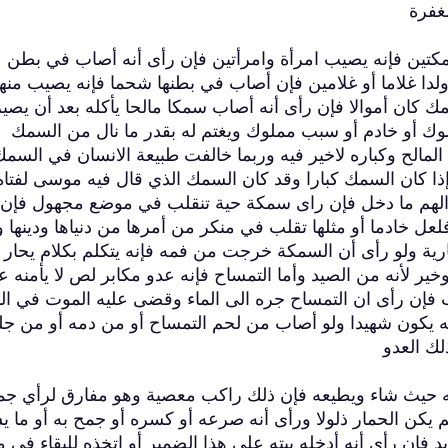
مغفرة
تين فإنه يصيب امرأة وامرأتين فإن رأى أنه أصاب في بطن
ولدا غلاما أو غلامين فإن أصاب في بطنها شحما فإنه يصيب منها
مك كان أموالا فإن رأى أنه أصاب سمكا مالحا يأكله بعد أن يصير
وك أو خادم أو سبب مملوك ويغتم له بقدر ما نال من السمك
 المالح وكباره لاخير فيه وربما خالفت طبيعة الانسان في السم
إذا كان السمك كبارا وقد كان السمك الذي قال فيه موسى لفتاه آ
الهم ما دخل فإن راى سمكة حية تنقلب في موضع مجهول فإن
ل خادما أو مثلها تقلب في منكر من أمرها من دنياها ودينها و
ية ولو رأى أن السمكة خرجت من فمه فإنه يتكلم بكلام يحار
ير لأنه من الصيد وأما التمساح فإنه عدو مكابر لص لا يأمنه ع
 فإن رأى ان التمساح جره الى الماء وقضى عليه الموت في الم
 يكون شهيدا ولو أصاب من لحم التمساح أو من دمه أو من جل
ك العدو
حيث شاء ويطيعه فإن ذلك راكب معصية وهو مفارق لرأي جم
 يكن الحمار ذلولا ورأى أنه صرعه أو كسره أو جمح به أو ما ي
إن رأى أنه أدخله بيته على هذا الضمير أو اتخذه للبقاء في م