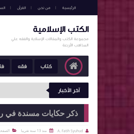
الرئيسية
من نحن
القرأن
الس
الكتب الإسلامية
مجموعة الكتب والمقالات الإسلاية والفقه علي
المذاهب الأربعة
كتاب
فقه
فت
آخر الأخبار
ذكر حكايات مسندة في ر
منذ 13 سنة تقريبا
الصفحة
A. Fatih Syuhud


