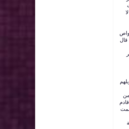
ا
خواص
 قال
ر
لهم
من
ادم
لمت