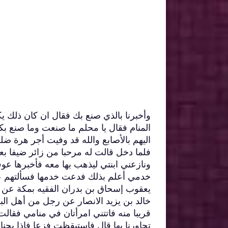
وأخبرنا بالذي صنع بك فقال ان كان ذلك 
المنام فقال يا محلم ما صنعت وما صنع بكم
اليهم بالأصابع والله قد وفيت أجر هرة 
فلما دخل قالت له مرحبا من زائر ضيفا ب
ونازعني ابنتي ليذهب بها معه فأخبرها عو
خدمي أعلم بذلك فدعت خدمها فسألتهم عن ا
يعقوب إسحاق بن بدران الفقيه بمكة عن إ
خالد بن يزيد الانصار عن رجل من أهل 
قريبا منه فاتتني امرأتان في منامي فقالت 
تجاورنا بها قال فاستيقظت فزعا فإذا بجنا