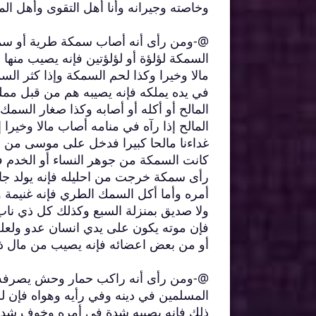
وخاصته وجيرانه وأنا أهل التقوى وأهل ال
@-ومن رأى أنه أصاب سمكة طرية أو سمك
السمكة لؤلؤة أو لؤلؤتين فإنه يصيب منها 
مالا وخيرا وكذا لحم السمكة وإذا كثر الس
في يده يملكه فإنه يصيبه هم من قبل ممل
المالح أو أكله أو أصابه وكذا صغار السمك
المالح إذا رآه في منامه أصاب مالا وخيرا 
غداءنا مالحا كبيرا فدخل على موسى من 
كانت السمكة من جوهر النساء أو الخدم فلع
رأى سمكة خرجت من احليله فإنه يولد جار
أمره وأما أكل السمك الطري فإنه غنيمة وخ
ولا صديق بمنزلة السبع وكذلك كل ذي ناب
فإن موته يكون على يدي انسان عدو ولعله
أو من بعض اعضائه فإنه يصيب من مال ذل
@-ومن رأى أنه راكب حمار وحش يصرفه 
المسلمين في دينه وفي رأيه وهواه فإن لم
ذلك فإنه يصيبه شدة في أمره وخوف شديد ف