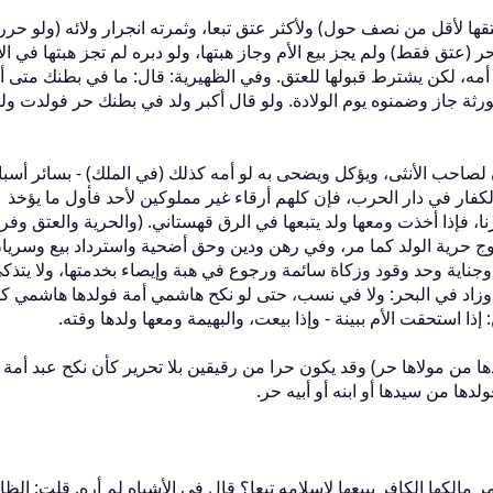
عتقها لأقل من نصف حول‏)‏ ولأكثر عتق تبعا، وثمرته انجرار ولائه ‏(‏ولو حرره‏
(‏عتق فقط‏)‏ ولم يجز بيع الأم وجاز هبتها، ولو دبره لم تجز هبتها في ال
، لكن يشترط قبولها للعتق‏.‏ وفي الظهيرية‏:‏ قال‏:‏ ما في بطنك متى أ
 الورثة جاز وضمنوه يوم الولادة‏.‏ ولو قال أكبر ولد في بطنك حر فولدت ول
ة فيكون لصاحب الأنثى، ويؤكل ويضحى به لو أمه كذلك ‏(‏في الملك‏)‏ - بسائر أسبا
 كالكفار في دار الحرب، فإن كلهم أرقاء غير مملوكين لأحد فأول ما يؤخذ
 فإذا أخذت ومعها ولد يتبعها في الرق قهستاني‏.‏ ‏(‏والحرية والعتق وفروع
زوج حرية الولد كما مر، وفي رهن ودين وحق أضحية واسترداد بيع وسريا
 وجناية وحد وقود وزكاة سائمة ورجوع في هبة وإيصاء بخدمتها، ولا يتذك
 وزاد في البحر‏:‏ ولا في نسب، حتى لو نكح هاشمي أمة فولدها هاشمي كأ
‏ إذا استحقت الأم ببينة - وإذا بيعت، والبهيمة ومعها ولدها وقته‏.‏
وولدها من مولاها حر‏)‏ وقد يكون حرا من رقيقين بلا تحرير كأن نكح عبد أمة أ
دها من سيدها أو ابنه أو أبيه حر‏.‏
كها الكافر ببيعها لإسلامه تبعا‏؟‏ قال في الأشباه لم أره‏.‏ قلت‏:‏ الظا