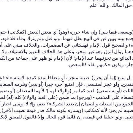
ق المالك، والله أعلم‏.‏
 ‏(‏ويسعى فيما بقي‏)‏ وإن شاء حرره ‏(‏وهو‏)‏ أي معتق البعض ‏(‏كمكاتب‏)‏ حتى
لو جمع بينه وبين قن في البيع بطل فيهما، ولو قتل ولم يترك وفاء فلا قود،
 كله‏)‏ والصحيح قول الإمام قهستاني عن المضمرات، والخلاف مبني على أ
ما زوال الرق وهو غير منجز، وعلى هذا الخلاف التدبير والاستيلاد‏.‏ ولا
البدائع من تجزئيهما عند الإمام؛ لأن الإمام لو ظهر على جماعة من الكف
، ويكون حكمهم بقاء كالمبعض‏.‏
 سبع ‏(‏إما أن يحرر‏)‏ نصيبه منجزا، أو مضافا لمدة كمدة الاستسعاء فتح
دين‏.‏ ولو عجز استسعى، فإن امتنع آجره جبرا ‏(‏أو يدبر‏)‏ وتلزمه السعاية
‏أو يستسعى‏)‏ العبد كما مر ‏(‏والولاء لهما‏)‏؛ لأنهما المعتقان ‏(‏أو يضمن‏
سعاه على المذهب - ‏(‏ويرجع‏)‏ بما ضمن ‏(‏على العبد والولاء‏)‏ كله ‏(‏له‏)‏ ل
ع بين السعاية والضمان إن تعدد الشركاء‏؟‏ نعم، وإلا لا، ومتى اختار أ
نصيبه لم يجز؛ لأنه كمكاتب ‏(‏ويساره بكونه مالكا قدر قيمة نصيب الآخر‏)‏ 
.‏ ولو اختلفا في قيمته، إن قائما قوم للحال وإلا فالقول للمعتق لإنكا