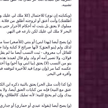
تشبيه‏.‏
‏(‏وبكنايته إن نوى‏)‏ للاحتمال ‏(‏كلا ملك لي علي
أطلقتك‏)‏ وأنت أعتق أو لزوجته أطلق من فلانة و
مملوك لا يعتق بل يثبت له أحكام الأحرار حتى 
البحر لا ملك لي عليك لكن نازعه في النهر‏.‏
‏(‏و‏)‏ يصح أيضا ‏(‏بهذا ابني‏)‏ أو بنتي ‏(‏للأصغر‏)‏ سنا 
لذلك ولم ‏(‏ينو العتق‏)‏؛ لأنها صرائح لا كناية 
للقائل أب معروف - ثبت النسب أيضا ما لم يقل
قولان، ولا تصير أمه أم ولد‏.‏ ولو قال لعبده‏:‏ ه
ينو من النسب ‏(‏لا‏)‏ يعتق ‏(‏بيا ابني ويا أخو‏)‏ و
عكسه كما مر ‏(‏وإن نوى‏)‏ قيد للأخيرة لتوقفه 
وأقره في البحر‏.‏
‏(‏و‏)‏ كذا ‏(‏أنت مثل الحر‏)‏ يعتق بالنية ذكره ابن
عتق مع النية‏)‏ فإنه من كنايات العتق أيضا، ول
بيدك وإن لم يحتج للنية؛ لأنه تمليك كالطلاق، ول
‏(‏و‏)‏ يصح أيضا ‏(‏بقوله عبدي أو حماري‏)‏ أو جد