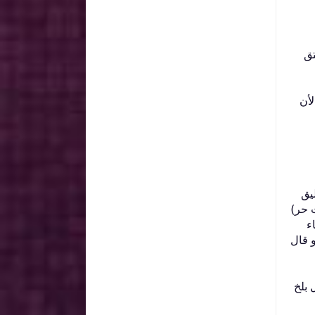
تق
لأن
ليق
حر‏)‏
ء
 قال
 بلخ