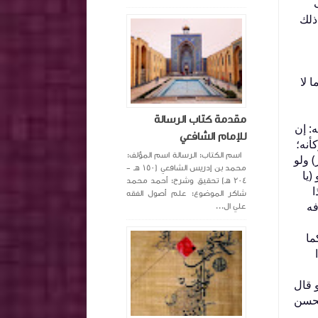
ذلك
 لا
مقدمة كتاب الرسالة
‏ إن
للإمام الشافعي
أنه؛
اسم الكتاب: الرسالة اسم المؤلف:
‏ ولو
محمد بن إدريس الشافعي (١٥٠ هـ -
‏يا
٢٠٤ هـ) تحقيق وشرح: أحمد محمد
ا
شاكر الموضوع: علم أصول الفقه
فه
علي ال...
ما
و قال
يحسن