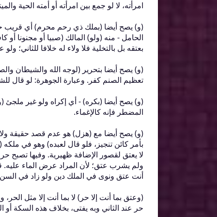
امرأته، لا لو جمع بين امرأته أو أمته الحية والمي
‏(‏و‏)‏ يصح أيضا ‏(‏بملك ذي رحم محرم‏)‏ أي قري
الحامل - منه ‏(‏ولو‏)‏ المالك ‏(‏صبيا أو مجنونا أ
بعتقه بل بالتخلية فلا ولاء له خلافا للثاني؛ ولو 
‏(‏و‏)‏ يصح أيضا بتحرير ‏(‏لوجه الله والشيطان والصن
تعظيم الصنم كفر‏.‏ وعبارة الجوهرة‏:‏ لو قال للش
‏(‏و‏)‏ يصح أيضا ‏(‏بكره‏)‏ - أي إكراه ولو غير
المضطر فإنه كالإغماء‏.‏
‏(‏و‏)‏ يصح أيضا مع ‏(‏هزل‏)‏ هو عدم قصد حقيقة ولا
بأمر كائن تنجيز، فلو قال لعبده‏)‏ وهو في ملكه
لا يعتق لقصور الإضافة ظهيرية‏.‏ وفيها تصبح حر
ولم يشرب عتق؛ لأن المراد عرض الماء عليه‏.‏
أنت عتق ونوى في الملك دين ولو زاد في السن لا 
‏(‏وعتق بما أنت إلا حر‏)‏ لا بما أنت إلا مثل الح
حر عند الثاني وبه يفتى، بخلاف هذه السكة أو الدا