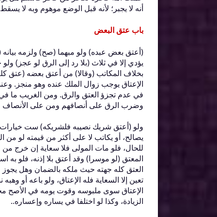
أنه لا يجبر؛ لأنه قبل الوضع موهوم وبه لا يسقط ح
باب عتق البعض
‏(‏أعتق بعض عبده‏)‏ ولو مبهما ‏(‏صح‏)‏ ولزمه بيانه
يؤدي إلا في ثلاث ‏(‏بلا رد إلى الرق لو عجز‏)‏ و
بخلاف المكاتب ‏(‏وقالا‏)‏ من أعتق بعضه ‏(‏عتق
الإعتاق يوجب زوال الملك عنده وهو منجز‏.‏ وعنده
في عدم تجزؤ العتق والرق‏.‏ ومن الغريب ما في 
وضرب الرق على أنصافهم ومن على الأنصاف جاز
ولو ‏(‏أعتق شريك نصيبه فلشريكه‏)‏ ست خيارات بل
يصالح، أو يكاتب لا على أكثر من قيمته لو من النق
للحال، فلو مات المولى فلا سعاية إن خرج من الثلث ‏(
المعتق ‏(‏لو موسرا‏)‏ وقد أعتق بلا إذنه، فلو به است
العتق كله جهته حيث ملكه بالضمان وهل يجوز الجم
تعين إلا السعاية فله الإعتاق، ولو باعه أو وهبه 
الإعتاق سوى ملبوسه وقوت يومه في الأصح مجتبى‏
الزيادة، وكذا لو اختلفا في يساره وإعساره‏.‏‏.‏