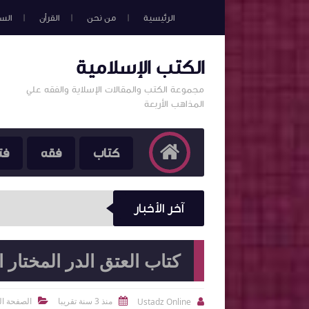
الرئيسية
من نحن
القرأن
الس
الكتب الإسلامية
مجموعة الكتب والمقالات الإسلاية والفقه علي
المذاهب الأربعة
كتاب
فقه
فت
آخر الأخبار
كتاب العتق الدر المختار
منذ 3 سنة تقريبا
الصفحة ال
Ustadz Online


