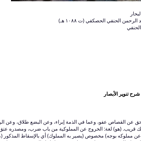
لبحار
حمن الحنفي الحصكفي (ت ١٠٨٨ هـ)
الحنفي
شرح تنوير الأبصار
ق عن القصاص عفو، وعما في الذمة إبراء، وعن البضع طلاق، وعن ال
ملك قريب‏.‏ ‏(‏هو‏)‏ لغة‏:‏ الخروج عن المملوكية من باب ضرب، ومصدره عتق
ن مملوكه بوجه‏)‏ مخصوص ‏(‏يصير به المملوك‏)‏ أي بالإسقاط المذكور ‏(‏