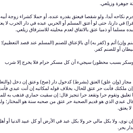
تة جوهرة وزيلعي‏.‏
ب حرم نكاحه أبدا، ولو شقصا فيعتق بقدره عنده، أو حملا كشراء زوجة أبيه
و كافرا‏)‏ في دارنا، حتى لو أعتق المسلم أو الحربي عبده في دار الحرب لا يع
عبده مسلما أو ذميا عتق بالاتفاق لعدم محليته للاسترقاق زيلعي‏.‏
م وإن‏)‏ أثم و ‏(‏كفر به‏)‏ أي بالإعتاق للصنم ‏(‏المسلم عند قصد التعظيم‏)‏؛ 
يطان أو للصنم كفر‏.‏
 ملجئ ‏(‏وسكر بسبب محظور‏)‏ سيجيء أن كل مسكر حرام فلا يخرج إلا شرب
 مجاز ‏(‏وإن علق‏)‏ العتق ‏(‏بشرط‏)‏ كدخول دار ‏(‏صح‏)‏ وعتق إن دخل ‏(‏والتع
 ‏(‏إن ملكتك فأنت حر عتق للحال، بخلاف قوله لمكاتبه إن أنت عبدي فأنت 
ا تعليق وتقوم حرا وتقعد حرا تنجيز قال‏:‏ إن سقيت حماري فذهب به للما
 قال عبدي الذي هو قديم الصحبة حر عتق من صحبه سنة هو المختار؛ ولو
يعتق‏.‏
ر، وإن نوى، ولا بكل مالي حر ولا بكل عبد في الأرض أو كل عبيد الدنيا أو أهل
ر بحر‏.‏