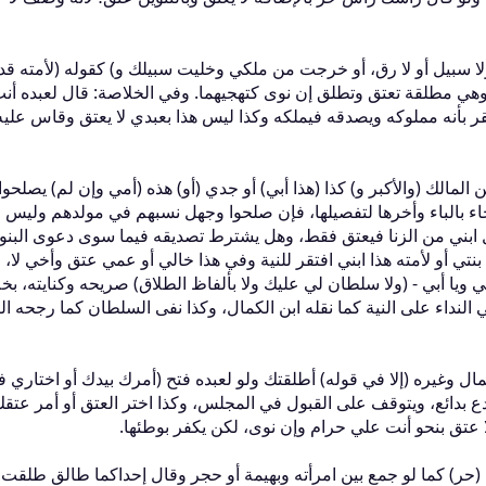
ك ولا سبيل أو لا رق، أو خرجت من ملكي وخليت سبيلك و‏)‏ كقوله ‏(‏لأمته قد
هي مطلقة تعتق وتطلق إن نوى كتهجيهما‏.‏ وفي الخلاصة‏:‏ قال لعبده أن
يقر بأنه مملوكه ويصدقه فيملكه وكذا ليس هذا بعبدي لا يعتق وقاس علي
من المالك ‏(‏والأكبر و‏)‏ كذا ‏(‏هذا أبي‏)‏ أو جدي ‏(‏أو‏)‏ هذه ‏(‏أمي وإن لم‏)‏ يصلحوا
ولذا جاء بالباء وأخرها لتفصيلها، فإن صلحوا وجهل نسبهم في مولدهم وليس
 ابني من الزنا فيعتق فقط، وهل يشترط تصديقه فيما سوى دعوى البنوة‏
ذه بنتي أو لأمته هذا ابني افتقر للنية وفي هذا خالي أو عمي عتق وأخي لا، 
يا أختي ويا أبي - ‏(‏ولا سلطان لي عليك ولا بألفاظ الطلاق‏)‏ صريحه وكنايته، ب
في النداء على النية كما نقله ابن الكمال، وكذا نفى السلطان كما رجحه ا
 الكمال وغيره ‏(‏إلا في قوله‏)‏ أطلقتك ولو لعبده فتح ‏(‏أمرك بيدك أو اختاري ف
ا بدع بدائع، ويتوقف على القبول في المجلس، وكذا اختر العتق أو أمر عتق
ا عتق بنحو أنت علي حرام وإن نوى، لكن يكفر بوطئها‏.‏
اري ‏(‏حر‏)‏ كما لو جمع بين امرأته وبهيمة أو حجر وقال إحداكما طالق طلقت