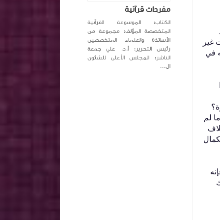
مفردات قرآنية
الكتاب: الموسوعة القرآنية
المتخصصة المؤلف: مجموعة من
الأساتذة والعلماء المتخصصين
ت غير
رئيس التحرير: أ.د. علي جمعة
ه في
الناشر: المجلس الأعلى للشئون
ال...
؟‏
ما لم
خلاف
لكمال
إنه
ك