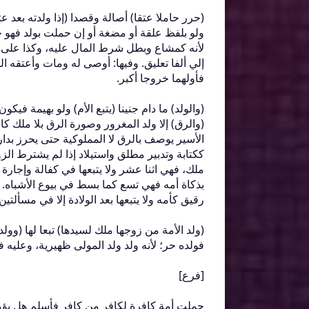
‏(‏حرر حاملا عتقا‏)‏ أصالة وقصدا ‏(‏إذا ولدته بعد 
ولو بلفظ علقة أو مضغة أو إن حملت بولد فهو حر ‏
لأنه كمشاع وبطل شرط المال عليه، وكذا على أمه
إلي ألفا تعليق‏.‏ وفيها‏:‏ أوصى له ومات وأعتقه
فأولهما خروجا أكبر‏.‏
‏(‏والولد‏)‏ ما دام جنينا ‏(‏يتبع الأم‏)‏ ولو بهيم
‏(‏والرق‏)‏ إلا ولد المغرور وصورة الرق بلا ملك
الأسير يوصف بالرق لا المملوكية حتى يحرز بدارنا،
ككتابة وتدبير مطلق واستيلاد إذا لم يشترط ال
ملك، فهي اثنا عشر ولا يتبعها في كفالة وإجارة
بذكاة أمه فهي تسع كما بسط في بيوع الأشباه‏.‏
رقيق كأمه ولا يتبعها بعد الولادة إلا في مسألتين‏:
‏(‏ولد الأمة من زوجها ملك لسيدها‏)‏ تبعا لها ‏(‏
فولده حر؛ لأنه ولد ولد المولى ظهيرية، وعليه فول
‏[‏فرع‏]‏
حملت أمة كافرة لكافر من كافر فأسلم هل يؤمر مال