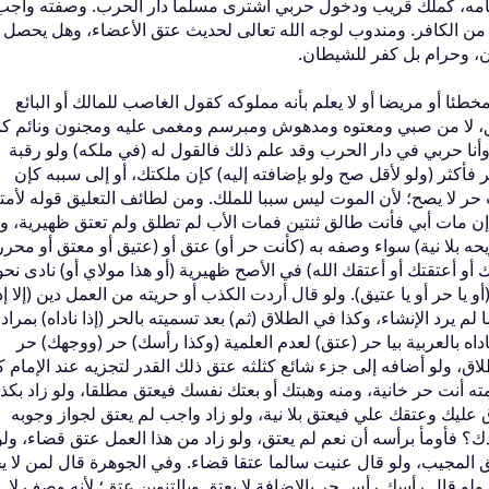
قوم مقامه، كملك قريب ودخول حربي اشترى مسلما دار الحرب‏.‏ وصفته واجب
ح من الكافر‏.‏ ومندوب لوجه الله تعالى لحديث عتق الأعضاء، وهل يحصل 
ن، وحرام بل كفر للشيطان‏.‏
خطئا أو مريضا أو لا يعلم بأنه مملوكه كقول الغاصب للمالك أو البائع
ق، لا من صبي ومعتوه ومدهوش ومبرسم ومغمى عليه ومجنون ونائم كما
نا حربي في دار الحرب وقد علم ذلك فالقول له ‏(‏في ملكه‏)‏ ولو رقبة
كثر ‏(‏ولو لأقل صح ولو بإضافته إليه‏)‏ كإن ملكتك، أو إلى سببه كإن
لا يصح؛ لأن الموت ليس سببا للملك‏.‏ ومن لطائف التعليق قوله لأمته‏:
 إن مات أبي فأنت طالق ثنتين فمات الأب لم تطلق ولم تعتق ظهيرية، وك
ه بلا نية‏)‏ سواء وصفه به ‏(‏كأنت حر أو‏)‏ عتق أو ‏(‏عتيق أو معتق أو محرر‏)
 أو أعتقتك أو أعتقك الله‏)‏ في الأصح ظهيرية ‏(‏أو هذا مولاي أو‏)‏ نادى نحو ‏(
و يا حر أو يا عتيق‏)‏‏.‏ ولو قال أردت الكذب أو حريته من العمل دين ‏(‏إلا إذ
يرد الإنشاء، وكذا في الطلاق ‏(‏ثم‏)‏ بعد تسميته بالحر ‏(‏إذا ناداه‏)‏ بمراد
اداه بالعربية بيا حر ‏(‏عتق‏)‏ لعدم العلمية ‏(‏وكذا رأسك‏)‏ حر ‏(‏ووجهك‏)‏ حر
لطلاق، ولو أضافه إلى جزء شائع كثلثه عتق ذلك القدر لتجزيه عند الإمام ك
مته أنت حر خانية، ومنه وهبتك أو بعتك نفسك فيعتق مطلقا، ولو زاد بكذا
 عليك وعتقك علي فيعتق بلا نية، ولو زاد واجب لم يعتق لجواز وجوبه
بدك‏؟‏ فأومأ برأسه أن نعم لم يعتق، ولو زاد من هذا العمل عتق قضاء، ول
تق المجيب، ولو قال عنيت سالما عتقا قضاء‏.‏ وفي الجوهرة قال لمن لا 
 ولو قال رأسك رأس حر بالإضافة لا يعتق وبالتنوين عتق؛ لأنه وصف لا