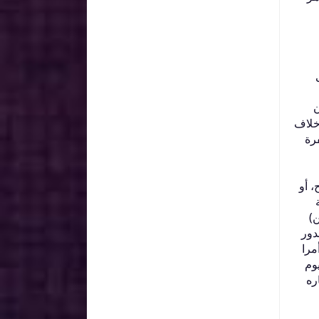
ن
 خلاف
رة
، أو
)‏
صدور
مرا
يوم
ره