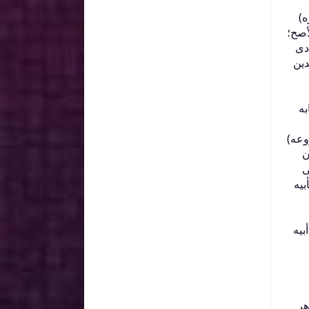
)‏
أصح؛
دى
دين
به
ه‏)‏
ن
ى
بيه
بيه
هر