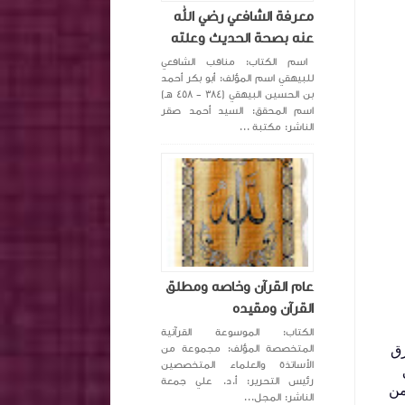
معرفة الشافعي رضي الله
عنه بصحة الحديث وعلته
اسم الكتاب: مناقب الشافعي
للبيهقي اسم المؤلف: أبو بكر أحمد
بن الحسين البيهقي (٣٨٤ - ٤٥٨ هـ)
اسم المحقق: السيد أحمد صقر
الناشر: مكتبة ...
عام القرآن وخاصه ومطلق
القرآن ومقيده
الكتاب: الموسوعة القرآنية
رق
المتخصصة المؤلف: مجموعة من
الأساتذة والعلماء المتخصصين
رئيس التحرير: أ.د. علي جمعة
من
الناشر: المجل...