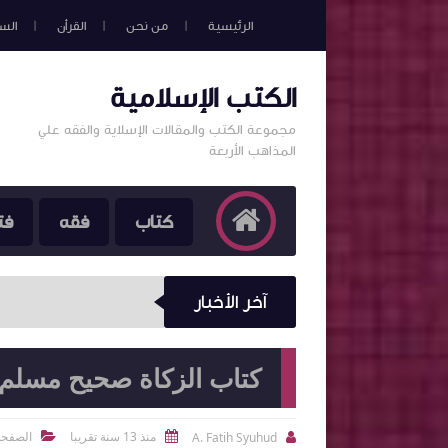
الرئيسية
من نحن
القرأن
الس
الكتب الإسلامية
مجموعة الكتب والمقالات الإسلاية والفقه علي
المذاهب الأربعة
كتاب
فقه
فت
آخر الأخبار
كتاب الزكاة صحيح مسلم
منذ 13 سنة تقريبا
الصفحة
A. Fatih Syuhud


