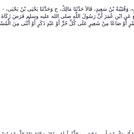
نَبٍ، وَقُتَيْبَةُ بْنُ سَعِيدٍ، قَالاَ حَدَّثَنَا مَالِكٌ، ح وَحَدَّثَنَا يَحْيَى بْنُ يَحْيَى، -
َافِعٍ عَنِ ابْنِ عُمَرَ أَنَّ رَسُولَ اللَّهِ صلى الله عليه وسلم فَرَضَ زَكَاةَ
أَوْ صَاعًا مِنْ شَعِيرٍ عَلَى كُلِّ حُرٍّ أَوْ عَبْدٍ ذَكَرٍ أَوْ أُنْثَى مِنَ الْمُسْل