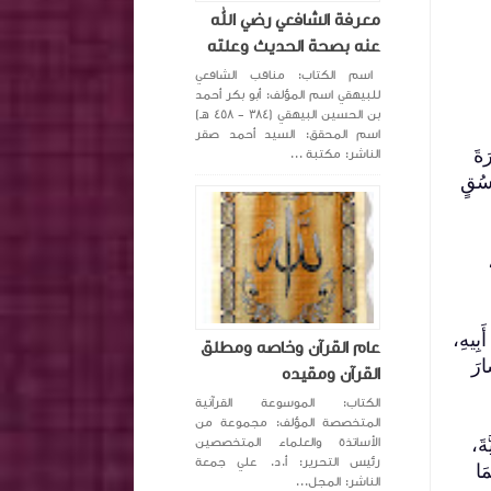
معرفة الشافعي رضي الله
عنه بصحة الحديث وعلته
اسم الكتاب: مناقب الشافعي
للبيهقي اسم المؤلف: أبو بكر أحمد
بن الحسين البيهقي (٣٨٤ - ٤٥٨ هـ)
اسم المحقق: السيد أحمد صقر
َةَ
الناشر: مكتبة ...
ْسُقٍ
َبِيهِ،
عام القرآن وخاصه ومطلق
ارَ
القرآن ومقيده
الكتاب: الموسوعة القرآنية
المتخصصة المؤلف: مجموعة من
ةَ،
الأساتذة والعلماء المتخصصين
رئيس التحرير: أ.د. علي جمعة
َا
الناشر: المجل...