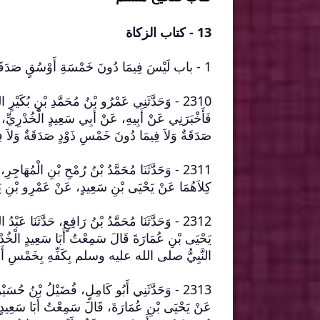
13 - كتاب الزكاة
1 - باب لَيْسَ فِيمَا دُونَ خَمْسَةِ أَوْسُقٍ صَدَقَةٌ ‏‏
2310 - وَحَدَّثَنِي عَمْرُو بْنُ مُحَمَّدِ بْنِ بُكَيْرٍ
فَأَخْبَرَنِي عَنْ أَبِيهِ، عَنْ أَبِي سَعِيدٍ الْخُدْر
صَدَقَةٌ وَلاَ فِيمَا دُونَ خَمْسِ ذَوْدٍ صَدَقَةٌ وَلاَ فِ
2311 - وَحَدَّثَنَا مُحَمَّدُ بْنُ رُمْحِ بْنِ الْمُهَاجِر
كِلاَهُمَا عَنْ يَحْيَى بْنِ سَعِيدٍ، عَنْ عَمْرِو بْنِ يَحْيَى
2312 - وَحَدَّثَنَا مُحَمَّدُ بْنُ رَافِعٍ، حَدَّثَنَا عَب
يَحْيَى بْنِ عُمَارَةَ قَالَ سَمِعْتُ أَبَا سَعِيدٍ ال
النَّبِيُّ صلى الله عليه وسلم بِكَفِّهِ بِخَمْسِ أَصَابِعِه
2313 - وَحَدَّثَنِي أَبُو كَامِلٍ، فُضَيْلُ بْنُ حُسَيْن
عَنْ يَحْيَى بْنِ عُمَارَةَ، قَالَ سَمِعْتُ أَبَا سَعِ