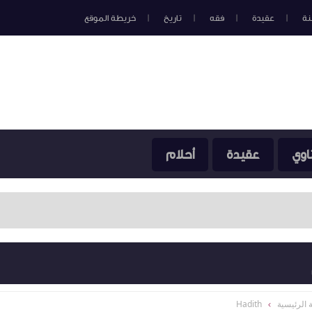
نة
عقيدة
فقه
تاريخ
خريطة الموقع
اوي
عقيدة
أحلام
 الرئيسية
Hadith