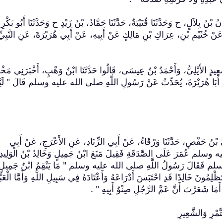
انُ بْنُ بِلاَلٍ، ح وَحَدَّثَنَا قُتَيْبَةُ، حَدَّثَنَا حَمَّادُ، بْنُ زَيْدٍ ح وَحَدَّثَنَا أَبُو بَكْرِ
 عَنْ خُثَيْمِ بْنِ، عِرَاكِ بْنِ مَالِكٍ عَنْ أَبِيهِ، عَنْ أَبِي هُرَيْرَةَ، عَنِ النَّبِيِّ
سَعِيدٍ الأَيْلِيُّ، وَأَحْمَدُ بْنُ عِيسَى، قَالُوا حَدَّثَنَا ابْنُ وَهْبٍ، أَخْبَرَنِي مَخْ
ُ أَبَا هُرَيْرَةَ، يُحَدِّثُ عَنْ رَسُولِ اللَّهِ صلى الله عليه وسلم قَالَ ‏"‏ لَ
لِيُّ بْنُ حَفْصٍ، حَدَّثَنَا وَرْقَاءُ، عَنْ أَبِي الزِّنَادِ، عَنِ الأَعْرَجِ، عَنْ أَبِي
سلم عُمَرَ عَلَى الصَّدَقَةِ فَقِيلَ مَنَعَ ابْنُ جَمِيلٍ وَخَالِدُ بْنُ الْوَلِيدِ
م فَقَالَ رَسُولُ اللَّهِ صلى الله عليه وسلم ‏"‏ مَا يَنْقِمُ ابْنُ جَمِيلٍ إِ
كُمْ تَظْلِمُونَ خَالِدًا قَدِ احْتَبَسَ أَدْرَاعَهُ وَأَعْتَادَهُ فِي سَبِيلِ اللَّهِ وَأَمَّا الْعَ
 أَمَا شَعَرْتَ أَنَّ عَمَّ الرَّجُلِ صِنْوُ أَبِيهِ ‏"‏ ‏.‏