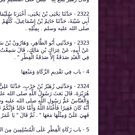
2322 - حَدَّثَنَا يَحْيَى بْنُ يَحْيَى، أَخْبَرَنَا سُلَيْمَ
أَبِي شَيْبَةَ، حَدَّثَنَا حَاتِمُ بْنُ إِسْمَاعِيلَ، كُلُّهُمْ
صلى الله عليه وسلم ‏.‏ بِمِثْلِهِ ‏.‏
2323 - وَحَدَّثَنِي أَبُو الطَّاهِرِ، وَهَارُونُ بْنُ 
عَنْ أَبِيهِ، عَنْ عِرَاكِ بْنِ مَالِكٍ، قَالَ سَمِعْت
فِي الْعَبْدِ صَدَقَةٌ إِلاَّ صَدَقَةُ الْفِطْرِ ‏"‏ ‏.‏
4 - باب فِي تَقْدِيمِ الزَّكَاةِ وَمَنْعِهَا ‏‏
2324 - وَحَدَّثَنِي زُهَيْرُ بْنُ حَرْبٍ، حَدَّثَنَا عَ
هُرَيْرَةَ، قَالَ بَعَثَ رَسُولُ اللَّهِ صلى الله عليه و
وَالْعَبَّاسُ عَمُّ رَسُولِ اللَّهِ صلى الله عليه وسل
أَنَّهُ كَانَ فَقِيرًا فَأَغْنَاهُ اللَّهُ وَأَمَّا خَالِدٌ فَإِنَّ
فَهِيَ عَلَىَّ وَمِثْلُهَا مَعَهَا ‏"‏ ‏.‏ ثُمَّ قَالَ ‏"‏ يَا عُمَرُ
5 - باب زَكَاةِ الْفِطْرِ عَلَى الْمُسْلِمِينَ مِنَ التَّمْرِ وَالشَّعِيرِ ‏‏