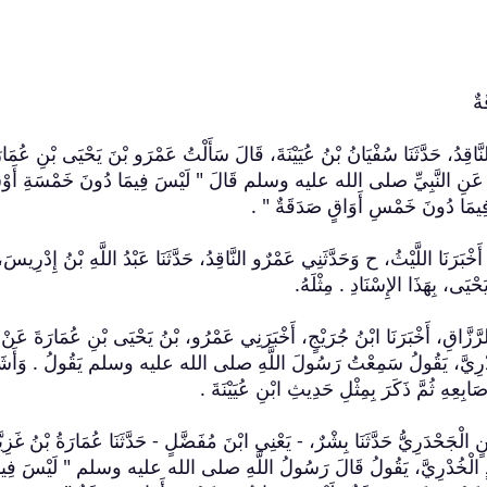
 النَّاقِدُ، حَدَّثَنَا سُفْيَانُ بْنُ عُيَيْنَةَ، قَالَ سَأَلْتُ عَمْرَو بْنَ يَحْيَى بْنِ عُمَار
ِيِّ، عَنِ النَّبِيِّ صلى الله عليه وسلم قَالَ ‏"‏ لَيْسَ فِيمَا دُونَ خَمْسَةِ أَو
يمَا دُونَ خَمْسِ أَوَاقٍ صَدَقَةٌ ‏"‏ ‏.‏
ِ، أَخْبَرَنَا اللَّيْثُ، ح وَحَدَّثَنِي عَمْرٌو النَّاقِدُ، حَدَّثَنَا عَبْدُ اللَّهِ بْنُ إِدْرِيسَ،
، بِهَذَا الإِسْنَادِ ‏.‏ مِثْلَهُ‏.‏
ْدُ الرَّزَّاقِ، أَخْبَرَنَا ابْنُ جُرَيْجٍ، أَخْبَرَنِي عَمْرُو، بْنُ يَحْيَى بْنِ عُمَارَةَ عَنْ أ
ْخُدْرِيَّ، يَقُولُ سَمِعْتُ رَسُولَ اللَّهِ صلى الله عليه وسلم يَقُولُ ‏.‏ وَأَشَ
ِ ثُمَّ ذَكَرَ بِمِثْلِ حَدِيثِ ابْنِ عُيَيْنَةَ ‏.‏
ٍ الْجَحْدَرِيُّ حَدَّثَنَا بِشْرٌ، - يَعْنِي ابْنَ مُفَضَّلٍ - حَدَّثَنَا عُمَارَةُ بْنُ غَزِيَّ
يدٍ الْخُدْرِيَّ، يَقُولُ قَالَ رَسُولُ اللَّهِ صلى الله عليه وسلم ‏"‏ لَيْسَ فِيم