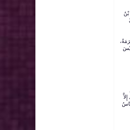
 بْنُ
رَمَةُ،
يْسَ
لاَّ
بَّاسُ