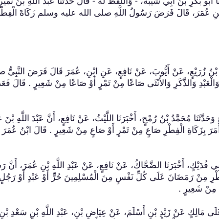
ثَنَا أَبُو بَكْرِ بْنُ أَبِي شَيْبَةَ، - وَاللَّفْظُ لَهُ - قَالَ حَدَّثَنَا عَبْدُ اللَّهِ بْنُ نُمَيْر
عَنِ ابْنِ عُمَرَ، قَالَ فَرَضَ رَسُولُ اللَّهِ صلى الله عليه وسلم زَكَاةَ الْفِطْر
يَزِيدُ بْنُ زُرَيْعٍ، عَنْ أَيُّوبَ، عَنْ نَافِعٍ، عَنِ ابْنِ، عُمَرَ قَالَ فَرَضَ النَّبِيّ
دِ وَالذَّكَرِ وَالأُنْثَى صَاعًا مِنْ تَمْرٍ أَوْ صَاعًا مِنْ شَعِيرٍ ‏.‏ قَالَ فَعَد
، ح وَحَدَّثَنَا مُحَمَّدُ بْنُ رُمْحٍ، أَخْبَرَنَا اللَّيْثُ، عَنْ نَافِعٍ، أَنَّ عَبْدَ اللَّهِ بْنَ 
زَكَاةِ الْفِطْرِ صَاعٍ مِنْ تَمْرٍ أَوْ صَاعٍ مِنْ شَعِيرٍ ‏.‏ قَالَ ابْنُ عُمَرَ
ْنُ أَبِي فُدَيْكٍ، أَخْبَرَنَا الضَّحَّاكُ، عَنْ نَافِعٍ، عَنْ عَبْدِ اللَّهِ بْنِ عُمَرَ، أَنَّ 
ْ رَمَضَانَ عَلَى كُلِّ نَفْسٍ مِنَ الْمُسْلِمِينَ حُرٍّ أَوْ عَبْدٍ أَوْ رَجُلٍ أ
 مِنْ شَعِيرٍ ‏.‏
ُ عَلَى مَالِكٍ عَنْ زَيْدِ بْنِ أَسْلَمَ، عَنْ عِيَاضِ بْنِ، عَبْدِ اللَّهِ بْنِ سَعْدِ بْنِ