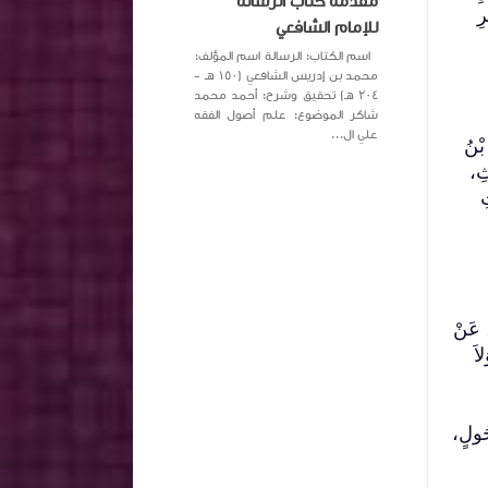
مقدمة كتاب الرسالة
ِ
للإمام الشافعي
اسم الكتاب: الرسالة اسم المؤلف:
محمد بن إدريس الشافعي (١٥٠ هـ -
٢٠٤ هـ) تحقيق وشرح: أحمد محمد
شاكر الموضوع: علم أصول الفقه
علي ال...
بْنُ
ثِ،
ِ
، عَنْ
اَ
ْحُولٍ،