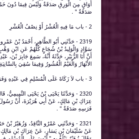
أَوَاقٍ مِنَ الْوَرِقِ صَدَقَةٌ وَلَيْسَ فِيمَا دُونَ خَم
صَدَقَةٌ ‏"‏ ‏.‏
2 - باب مَا فِيهِ الْعُشْرُ أَوْ نِصْفُ الْعُشْرِ ‏‏
2319 - حَدَّثَنِي أَبُو الطَّاهِرِ، أَحْمَدُ بْنُ عَمْ
سَوَّادٍ وَالْوَلِيدُ بْنُ شُجَاعٍ كُلُّهُمْ عَنِ ابْنِ وَهْب
أَنَّ أَبَا الزُّبَيْرِ، حَدَّثَهُ أَنَّهُ، سَمِعَ جَابِرَ بْن
الأَنْهَارُ وَالْغَيْمُ الْعُشُورُ وَفِيمَا سُقِيَ بِالسَّانِيَةِ
3 - باب لاَ زَكَاةَ عَلَى الْمُسْلِمِ فِي عَبْدِهِ وَفَرَسِهِ ‏‏
2320 - وَحَدَّثَنَا يَحْيَى بْنُ يَحْيَى التَّمِيمِيُّ
عِرَاكِ بْنِ مَالِكٍ، عَنْ أَبِي هُرَيْرَةَ، أَنَّ رَسُ
فَرَسِهِ صَدَقَةٌ ‏"‏ ‏.‏
2321 - وَحَدَّثَنِي عَمْرٌو النَّاقِدُ، وَزُهَيْرُ بْنُ
عَنْ سُلَيْمَانَ بْنِ يَسَارٍ، عَنْ عِرَاكِ بْنِ مَالِ
وَقَالَ زُهَيْرٌ يَبْلُغُ بِهِ ‏"‏ لَيْسَ عَلَى الْمُسْلِمِ فِي 