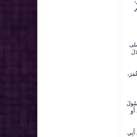
ٍ،
ِ
ُ صلى
َلَ
عُمَرَ،
رَسُولَ
َوِ
 أَبِي