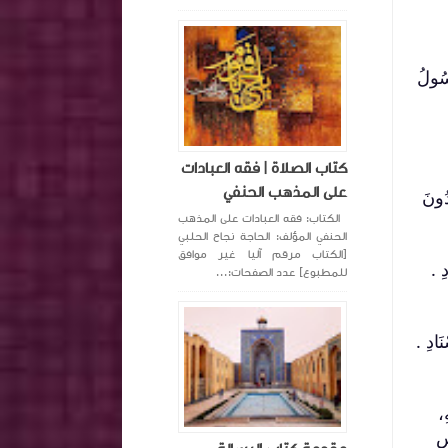
َسُولُ
كتاب الصلاة | فقه العبادات
على المذهب الحنفي
ُونَ
الكتاب: فقه العبادات على المذهب
الحنفي المؤلف: الحاجة نجاح الحلبي
[الكتاب مرقم آليا غير موافق
‏.‏
للمطبوع] عدد الصفحات:...
ادِ ‏.‏
ِ،
سِ