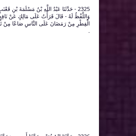
2325 - حَدَّثَنَا عَبْدُ اللَّهِ بْنُ مَسْلَمَةَ بْنِ قَعْ
وَاللَّفْظُ لَهُ - قَالَ قَرَأْتُ عَلَى مَالِكٍ عَنْ ن
الْفِطْرِ مِنْ رَمَضَانَ عَلَى النَّاسِ صَاعًا مِنْ تَمْرٍ 
‏.‏