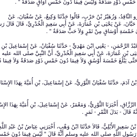
َمْسِ ذَوْدٍ صَدَقَةٌ وَلَيْسَ فِيمَا دُونَ خَمْسِ أَوَاقٍ صَدَقَةٌ ‏"‏ ‏.‏
عَمْرٌو النَّاقِدُ، وَزُهَيْرُ بْنُ حَرْبٍ، قَالُوا حَدَّثَنَا وَكِيعٌ، عَنْ سُفْيَانَ، عَنْ
نِ حَبَّانَ، عَنْ يَحْيَى بْنِ عُمَارَةَ، عَنْ أَبِي سَعِيدٍ الْخُدْرِيِّ، قَالَ قَالَ ر
سَةِ أَوْسَاقٍ مِنْ تَمْرٍ وَلاَ حَبٍّ صَدَقَةٌ ‏"‏ ‏.‏
َا عَبْدُ الرَّحْمَنِ، - يَعْنِي ابْنَ مَهْدِيٍّ - حَدَّثَنَا سُفْيَانُ، عَنْ إِسْمَاعِيلَ بْنِ
يَحْيَى بْنِ عُمَارَةَ، عَنْ أَبِي سَعِيدٍ الْخُدْرِيِّ، أَنَّ النَّبِيَّ صلى الله عليه
َّى يَبْلُغَ خَمْسَةَ أَوْسُقٍ وَلاَ فِيمَا دُونَ خَمْسِ ذَوْدٍ صَدَقَةٌ وَلاَ فِيمَا د
ى بْنُ آدَمَ، حَدَّثَنَا سُفْيَانُ الثَّوْرِيُّ، عَنْ إِسْمَاعِيلَ، بْنِ أُمَيَّةَ بِهَذَا الإِسْنَادِ 
ُ الرَّزَّاقِ، أَخْبَرَنَا الثَّوْرِيُّ، وَمَعْمَرٌ، عَنْ إِسْمَاعِيلَ، بْنِ أُمَيَّةَ بِهَذَا الإِسْنَ
ُ قَالَ - بَدَلَ التَّمْرِ - ثَمَرٍ ‏.‏
ْنُ سَعِيدٍ الأَيْلِيُّ، قَالاَ حَدَّثَنَا ابْنُ وَهْبٍ، أَخْبَرَنِي عِيَاضُ بْنُ عَبْدِ اللَّه
، عَنْ رَسُولِ اللَّهِ صلى الله عليه وسلم أَنَّهُ قَالَ ‏"‏ لَيْسَ فِيمَا دُونَ خَمْ