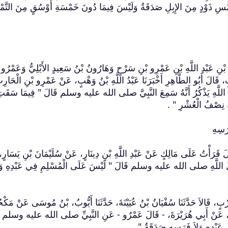
ْسِ ذَوْدٍ مِنَ الإِبِلِ صَدَقَةٌ وَلَيْسَ فِيمَا دُونَ خَمْسَةِ أَوْسُقٍ مِنَ التَّمْر
رِو بْنِ عَبْدِ اللَّهِ بْنِ عَمْرِو بْنِ سَرْحٍ وَهَارُونُ بْنُ سَعِيدٍ الأَيْلِيُّ وَعَمْرُو 
ٍ، قَالَ أَبُو الطَّاهِرِ أَخْبَرَنَا عَبْدُ اللَّهِ بْنُ وَهْبٍ، عَنْ عَمْرِو بْنِ الْحَارِ
َ، عَبْدِ اللَّهِ يَذْكُرُ أَنَّهُ سَمِعَ النَّبِيَّ صلى الله عليه وسلم قَالَ ‏"‏ فِيمَا سَقَت
 نِصْفُ الْعُشْرِ ‏"‏ ‏.‏
، قَالَ قَرَأْتُ عَلَى مَالِكٍ عَنْ عَبْدِ اللَّهِ بْنِ دِينَارٍ، عَنْ سُلَيْمَانَ بْنِ يَسَارٍ
ولَ اللَّهِ صلى الله عليه وسلم قَالَ ‏"‏ لَيْسَ عَلَى الْمُسْلِمِ فِي عَبْدِهِ وَل
 حَرْبٍ، قَالاَ حَدَّثَنَا سُفْيَانُ بْنُ عُيَيْنَةَ، حَدَّثَنَا أَيُّوبُ، بْنُ مُوسَى عَنْ مَك
كٍ، عَنْ أَبِي هُرَيْرَةَ، - قَالَ عَمْرٌو - عَنِ النَّبِيِّ صلى الله عليه وسلم
عَبْدِهِ وَلاَ فَرَسِهِ صَدَقَةٌ ‏"‏ ‏.‏