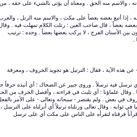
نه ، والاسم منه الحق . ومعناه أن يؤتى بالشيء على حقه ، من 
 ، إذا أتبع بعضه بعضاً على مكث ، والاسم منه الرتل ، والعرب
 بعضه بعضاً ، قال صاحب العين : رتلت الكلام تمهلت فيه . وقال
 بين الأسنان الفرج ، لا يركب بعضها بعضاً . وحده : ترتيب
.
ن هذه الآية ، فقال : الترتيل هو تجويد الحروف ، ومعرفة
 ترسل فيه ترسلاً . وروى جبير عن الضحاك : أي أنبذه حرفاً حرف
ا . وقال علماؤنا : أي تلبث في قراءته ، وأفصل الحرف من ال
وف في بعض . ولم يقتصر - سبحانه وتعالى - على الأمر بالفعل
في ثوابه . وقال تعالى ورتلناه ترتيلاً أي أنزلناه على الترسل ،
قرآناً فرقناه لتقرأه على الناس على مكث أي على ترسل