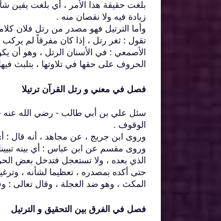
بلغت حقيقة هذا الأمر ، أي بلغت يقين شأ
زيادة فيه ولا نقصان منه .
وأما الترتيل فهو مصدر من رتل فلان كلامه
تقول : ثغر رتل ، إذا كان مفرقاً لم يركب
الأصمعي : في الأسنان الرتل ، وهو أن يكون
الحروف على حقها في تلاوتها ، بتلبث فيها 
فصل في معني و رتل القرآن ترتيلا
سئل علي بن أبي طالب - رضي الله عنه - ع
الوقوف .
وروى ابن جريج ، عن مجاهد ، أنه قال : أي
وروى مقسم عن ابن عباس : أي بينه تبيين
الذي بعده ، ولا تستعجل فتدخل بعض الحر
حتى أكده بمصدره ، تعظيما لشأنه ، وترغيبا 
المكث ، وهو ضد العجلة ، وقال تعالى : و
فصل في الفرق بين التحقيق و الترتيل