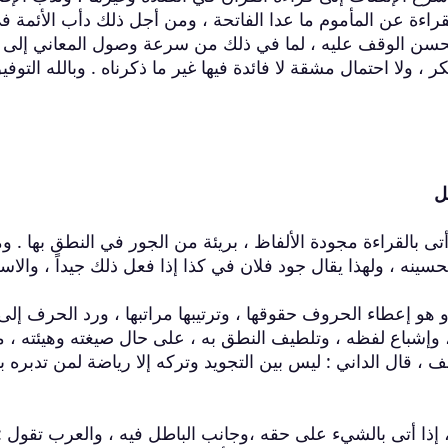
اءة عن المأموم ما عدا الفاتحة ، ومن أجل ذلك دأب الأئمة ف
ستحسن الوقف عليه ، لما في ذلك من سرعة وصول المعاني إلى
كر ، ولا احتمال مشقة لا فائدة فيها غير ما ذكرناه . وبالله التوفي
ل
تى بالقراءة مجودة الألفاظ ، بريئة من الجور في النطق بها . وم
 تحسينه ، ولهذا يقال جود فلان في كذا إذا فعل ذلك جيداً ، والاس
، و هو إعطاء الحروف حقوقها ، وترتيبها مراتبها ، ورد الحرف إلى
 وإشباع لفظه ، وتلطيف النطق به ، على حال صيغته وهيئته ، 
 ، قال الداني : ليس بين التجويد وتركه إلا رياضة لمن تدبره ب
 إذا أتى بالشيء على حقه ،وجانب الباطل فيه ، والعرب تقول :