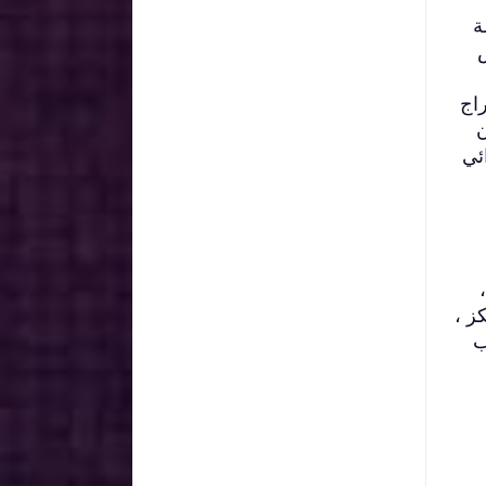
ة
راج
ن
ئي
ز ،
ب