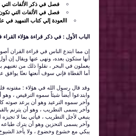
فصل في ذكر الألفات التي ت
فصل في الألفات التي تكون 
االعودة إلي كتاب التمهيد في ع
الباب الأول : في ذكر قراءة هؤلاء القراء 
إن مما ابتدع الناس في قراءة القران أصوا
أنها ستكون بعده، ونهى عنها ويقال إن أو
يعملون في البحر ، نقلوا ذلك من تغنيهم 
أما القطاة فإني سوف أنعتها نعتًا يوافق ع
وقد قال رسول الله في هؤلاء : مفتونه ق
وابتدعوا أيضاً شيئاً سموه الترقيص ، وه
وآخر سموه الترعيد وهو أن يرعد صوته كال
وآخر يسمى التطريب ، وهو أن يترنم بالقرآ
ينبغي لأجل التطريب ، فيأتي بما لا تجيزه 
وآخر يسمى التحزين وهو أن يترك طباعه وعا
يبكي مع خشوع وخضوع ، ولا يأخذ الشيوخ بذ