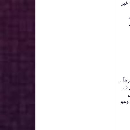
غير
اً .
حرف
 وهو