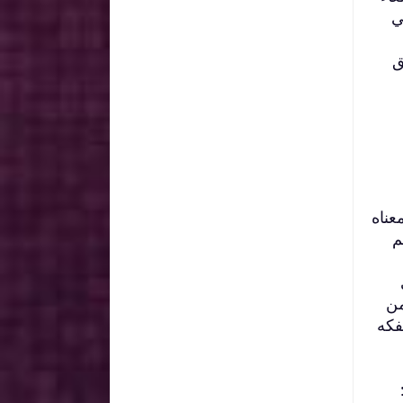
ي
ق
عناه
م
من
فكه