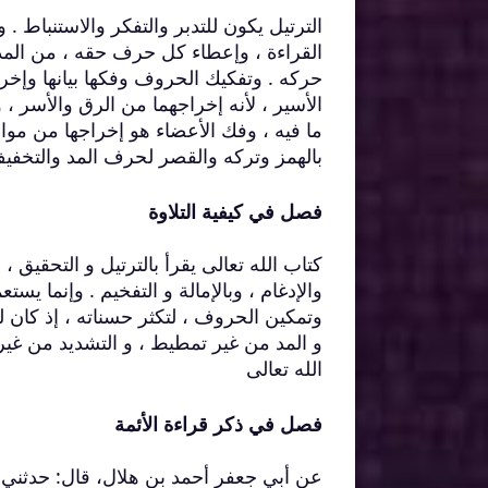
الترتيل يكون للتدبر والتفكر والاستنباط .
القراءة ، وإعطاء كل حرف حقه ، من المد
حركه . وتفكيك الحروف وفكها بيانها وإ
الأسير ، لأنه إخراجهما من الرق والأسر ،
ما فيه ، وفك الأعضاء هو إخراجها من مواضع
بالهمز وتركه والقصر لحرف المد والتخفيف
فصل في كيفية التلاوة
كتاب الله تعالى يقرأ بالترتيل و التحقيق ،
والإدغام ، وبالإمالة و التفخيم . وإنما يست
وتمكين الحروف ، لتكثر حسناته ، إذ كان
و المد من غير تمطيط ، و التشديد من غير 
الله تعالى
فصل في ذكر قراءة الأئمة
عن أبي جعفر أحمد بن هلال، قال: حدثني 