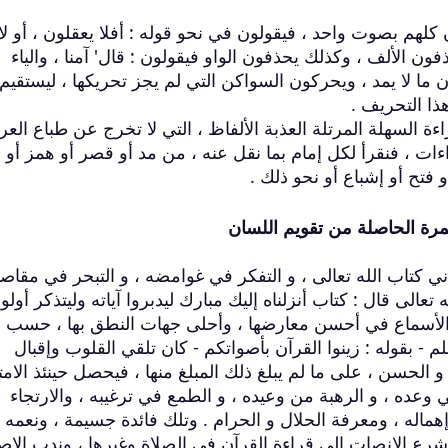
كلهم بصوت واحد ، فيقولون في نحو قوله : أفلا يعقلون ، أو لا
ون الألف ، وكذلك يحذفون الواو فيقولون : قال' آمنا ، والياء
ن ما لا يمد ، ويحركون السواكن التي لم يجز تحريكها ، ليستقيم
ذا التحريف .
قراءة السهلة المرتلة العذبة الألفاظ ، التي لا تخرج عن طباع الع
ات ، فنقرأ لكل إمام بما نقل عنه ، من مد أو قصر أو همز أو
 فتح أو إشباع أو نحو ذلك .
مرة الحاصلة من تقويم اللسان
ي كتاب الله تعالى ، و التفكر في غوامضه ، و التبحر في مقاصد
الى قال : كتاب أنزلناه إليك مبارك ليدبروا آياته وليتذكر أولو
ى الأسماع في أحسن معارضها ، وأحلى جهات النطق بها ، حسب م
- بقوله : زينوا القرآن بأصواتكم - كان تلقي القلوب وإقبال
 الحسن ، على ما لم يبلغ ذلك المبلغ منها ، فيحصل حينئذ الامت
في وعده ، و الرهبة من وعيده ، و الطمع في ترغيبه ، والارتجاء
إهماله ، ومعرفة الحلال و الحرام . وتلك فائدة جسيمة ، ونعمه
ى شرع الإنصات إلى قراءة القرآن في الصلاة وغيرها ، وندب الإص