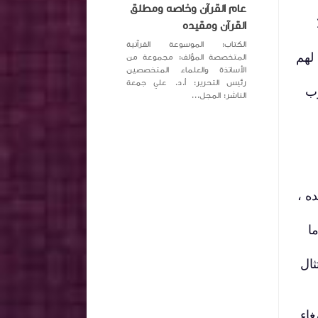
عام القرآن وخاصه ومطلق
القرآن ومقيده
الكتاب: الموسوعة القرآنية
 لهم
المتخصصة المؤلف: مجموعة من
الأساتذة والعلماء المتخصصين
رئيس التحرير: أ.د. علي جمعة
رب
الناشر: المجل...
ه ،
ا
ثال
غاء