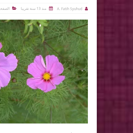
منذ 13 سنة تقريبا
الصفحة
A. Fatih Syuhud


