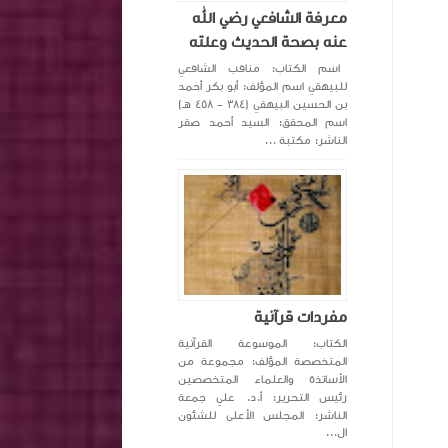
معرفة الشافعي رضي الله
عنه بصحة الحديث وعلته
اسم الكتاب: مناقب الشافعي
للبيهقي اسم المؤلف: أبو بكر أحمد
بن الحسين البيهقي (٣٨٤ - ٤٥٨ هـ)
اسم المحقق: السيد أحمد صقر
الناشر: مكتبة ...
مفردات قرآنية
الكتاب: الموسوعة القرآنية
المتخصصة المؤلف: مجموعة من
الأساتذة والعلماء المتخصصين
رئيس التحرير: أ.د. علي جمعة
الناشر: المجلس الأعلى للشئون
ال...