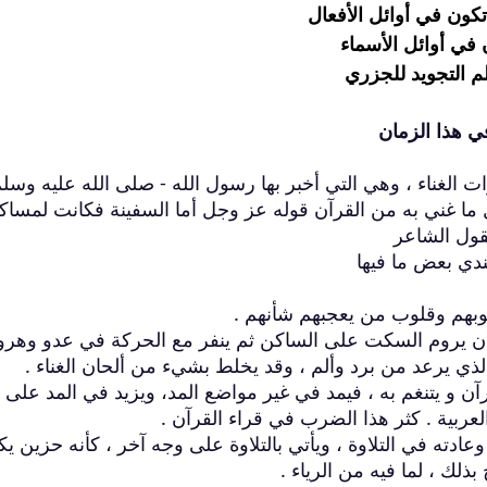
كون في أوائل الأفعال
في أوائل الأسماء
لم التجويد للجزري
في هذا الزمان
ت الغناء ، وهي التي أخبر بها رسول الله - صلى الله عليه وسلم
ل ما غني به من القرآن قوله عز وجل أما السفينة فكانت لمساك
بقول الشاعر
ندي بعض ما فيها
لوبهم وقلوب من يعجبهم شأنهم .
و أن يروم السكت على الساكن ثم ينفر مع الحركة في عدو وهرول
ذي يرعد من برد وألم ، وقد يخلط بشيء من ألحان الغناء .
ن و يتنغم به ، فيمد في غير مواضع المد، ويزيد في المد على م
العربية . كثر هذا الضرب في قراء القرآن .
دته في التلاوة ، ويأتي بالتلاوة على وجه آخر ، كأنه حزين يكا
لك ، لما فيه من الرياء .