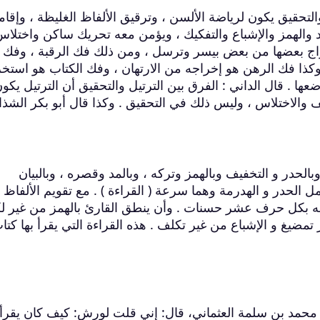
 والتحقيق يكون لرياضة الألسن ، وترقيق الألفاظ الغليظة ، وإقام
 والهمز والإشباع والتفكيك ، ويؤمن معه تحريك ساكن واختلاس
خراج بعضها من بعض بيسر وترسل ، ومن ذلك فك الرقبة ، وفك
 وكذا فك الرهن هو إخراجه من الارتهان ، وفك الكتاب هو استخ
ها . قال الداني : الفرق بين الترتيل والتحقيق أن الترتيل يكو
 والاختلاس ، وليس ذلك في التحقيق . وكذا قال أبو بكر الشذا
 وبالحدر و التخفيف وبالهمز وتركه ، وبالمد وقصره ، وبالبيان
عمل الحدر و الهدرمة وهما سرعة ( القراءة ) . مع تقويم الألفاظ ،
 له بكل حرف عشر حسنات . وأن ينطق القارئ بالهمز من غير لك
تمضيغ و الإشباع من غير تكلف . هذه القراءة التي يقرأ بها كتا
محمد بن سلمة العثماني، قال: إني قلت لورش: كيف كان يقرأ