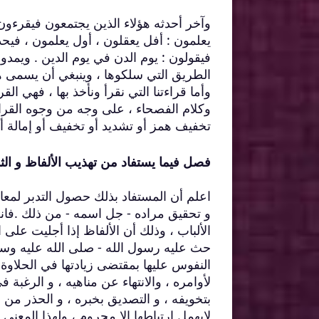
وآخر أحدثه هؤلاء الذين يجتمعون فيقرءون 
يعلمون : أفل يعقلون ، أول يعلمون ، فيحذف
فيقولون : يوم الدن في يوم الدين . ويمدو
الطريق التي سلكوها ، وينبغي أن يسمى ه
وأما قراءتنا التي نقرأ ونأخذ بها ، فهي ال
وكلام الفصحاء ، على وجه من وجوه القراء
تخفيف همز أو تشديد أو تخفيف أو إمالة أو
فصل فيما يستفاد من تهذيب الألفاظ و الث
اعلم أن المستفاد بذلك حصول التدبر لمعان
و تحقيق مراده - جل اسمه - من ذلك .فانه تع
الألباب ، وذلك أن الألفاظ إذا أجليت عل
حث عليه رسول الله - صلى الله عليه وسلم 
النفوس عليها بمقتضى زيادتها في الحلاوة و
لأوامره ، والانتهاء عن مناهيه ، و الرغبة 
بتخويفه ، و التصديق بخبره ، و الحذر من 
لايهمل ارتباطها إلا محروم ، ولهذا المعن