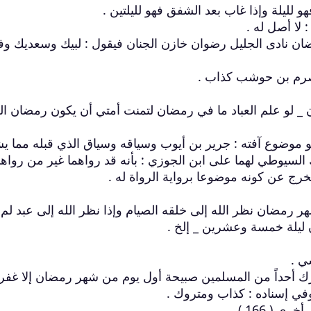
لا أصل له .
ضان نادى الجليل رضوان خازن الجنان فيقول : لبيك وسعديك وفي
صرم بن حوشب كذاب .
ن _ لو علم العباد ما في رمضان لتمنت أمتي أن يكون رمضان ال
 موضوع آفته : جرير بن أيوب وسياقه وسياق الذي قبله مما ي
السيوطي لهما على ابن الجوزي : بأنه قد رواهما غير من رواهم
ن [ أول _ 3 ] ليلة من شهر رمضان نظر الله إلى خلقه الصيام وإذا نظر الله إلى عبد لم
ان ليلة خمسة وعشرين _ إلخ .
ي .
ي إسناده : كذاب ومتروك .
 166 ) .