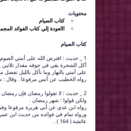
محتويات
كتاب الصيام
االعودة إلي كتاب الفوائد المج
كتاب الصيام
1 _ حديث : افترض الله على أمتي الصوم ث
أكل الشجرة بقي في جوفه مقدار ثلاثين يوما
على أمتي بالنهار وما نأكل بالليل تفضل من
رواه الخطيب عن أنس مرفوعا . وقال : محم
2 _ حديث : لا تقولوا رمضان فإن رمضان اسم من أسماء الله تعالى .
ولكن قولوا : شهر رمضان .
رواه ابن عدي عن أبي هريرة مرفوعا وفي
عائشة ( 164 ) .