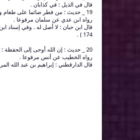
قال في الذيل : في كذابان .
19 _ حديث : من فطر صائما على طعام وشراب من حلال : صلت عليه الملائكة .
رواه ابن عدي عن سلمان مرفوعا .
قال ابن حبان : لا أصل له . وفي إسناد اب
174 ) .
20 _ حديث : إن الله أوحى إلى الحفظة : أن لا تكتبوا على صوام عبيدي بعد العصر سيئة .
رواه الخطيب عن أنس مرفوعا .
قال الدارقطني : إبراهيم بن عبد الله الم