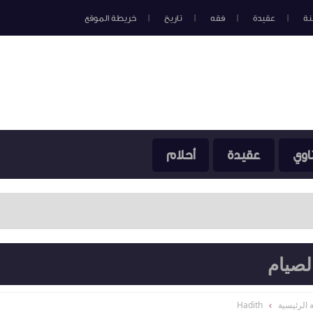
نة
عقيدة
فقه
تاريخ
خريطة الموقع
اوي
عقيدة
أحلام
لصيام
 الرئيسية
Hadith