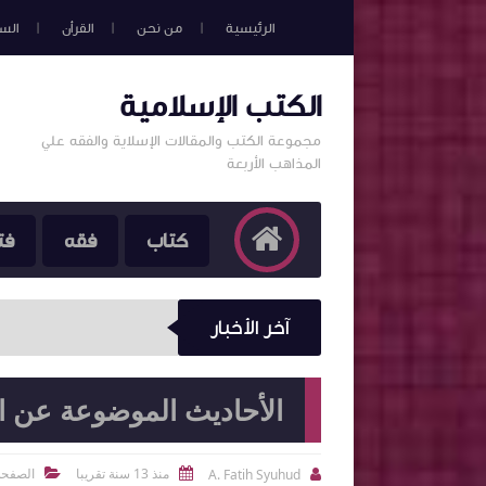
الرئيسية
من نحن
القرأن
الس
الكتب الإسلامية
مجموعة الكتب والمقالات الإسلاية والفقه علي
المذاهب الأربعة
كتاب
فقه
فت
آخر الأخبار
الأحاديث الموضوعة عن ا
منذ 13 سنة تقريبا
الصفحة
A. Fatih Syuhud


