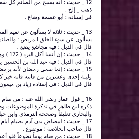
12 _ حديث : أنه يسبح من الصائم كل ش
ذهب _ إلخ .
في إسناده : أبو عصمة وضاع .
13 _ حديث : ثلاثة لا يسألون عن نعيم 
يسألون عن سوء الخلق المريض : والصائم و
قال في الذيل : فيه مجاشع يضع .
14 _ حديث : إن أنسا أكل البرد ( 172 ) وهو صائم وقال : إنه ليس بطعام فقرره على ذلك .
قال في الذيل : فيه عبد الله بن الحسين يسرق 
15 _ حديث : إنما سمى رمضان لأنه يرم
وليلة إحدى وعشرين من فاتته فاته خير ك
قال في الذيل : في إسناده زياد بن ميمون
16 _ قول عمار رضي الله عنه : من صام يوم الشك فقد عصى أبا القاسم .
ذكره ابن طاهر في تذكرة الموضوعات وص
والبخاري تعليقاً وصححه الترمذي وابن حبا
17 _ حديث : ابيضاض بدن آدم بصيام أيام البيض .
قال صاحب الخلاصة : موضوع .
18 _ حديث : من صام يوماً تطوعاً فلو أعطى ملء الأرض ذهباً ما وفى بأجره .