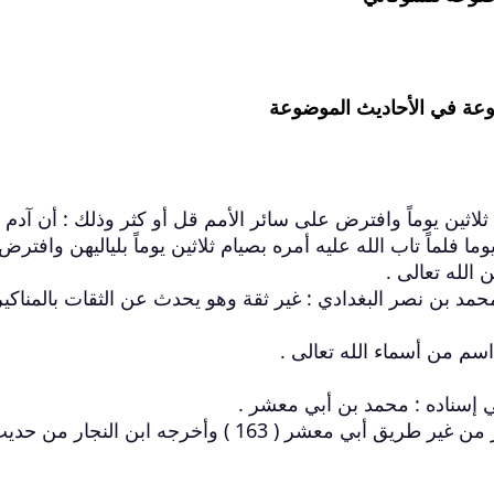
موعة في الأحاديث الموضوعة
لاثين يوماً وافترض على سائر الأمم قل أو كثر وذلك : أن آدم ل
 فلماً تاب الله عليه أمره بصيام ثلاثين يوماً بلياليهن وافترض
 الله تعالى .
د بن نصر البغدادي : غير ثقة وهو يحدث عن الثقات بالمناكير
 إسناده : محمد بن أبي معشر .
ورواه تمام في فوائده من حديث ابن عمر من غير طريق أبي معشر ( 163 ) وأخرجه ابن النجار من 