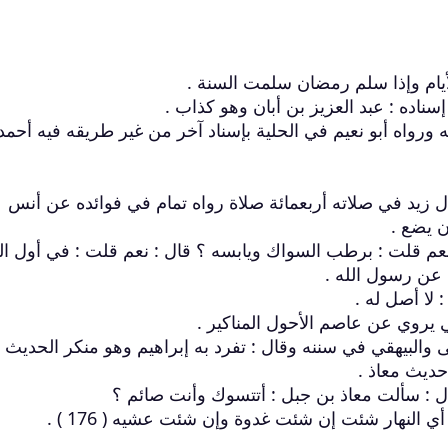
اده : عبد العزيز بن أبان وهو كذاب .
رواه أبو نعيم في الحلية بإسناد آخر من غير طريقه فيه أحمد
ل زيد في صلاته أربعمائة صلاة رواه تمام في فوائده عن أنس
 يضع .
ستاك الصائم ( 175 ) قال : نعم قلت : برطب السواك ويابسه ؟ قال : نعم قلت : في أول ا
 عن رسول الله .
لا أصل له .
ي يروي عن عاصم الأحول المناكير .
 والبيهقي في سننه وقال : تفرد به إبراهيم وهو منكر الحديث .
ديث معاذ .
ل : سألت معاذ بن جبل : أتتسوك وأنت صائم ؟
ي النهار شئت إن شئت غدوة وإن شئت عشيه ( 176 ) .