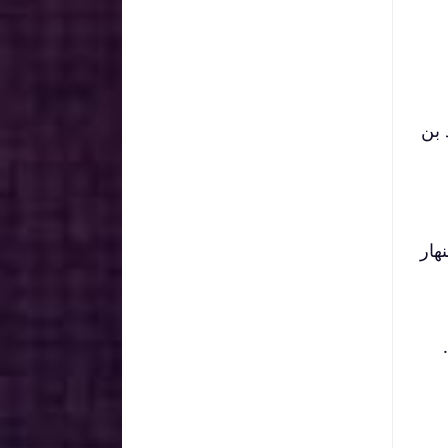
 بن
لنهار