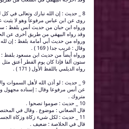
8 _ حديث : إن الله تبارك وتعالى في كل ليلة من رمضان عند الإفطار ألف ألف عتيق من النار .
روى عن ابن عباس مرفوعاً وهو لا يثبت عنه ( 67
ورواه ابن حبان من حديث أنس بلفظ : ستما
وقد رواه البيهقي من طريق أخرى عن الحسن ق
ورواه من حديث أبي أمامة بلفظ : إن لله 
وقال : غريب جدا ( 169 ) .
ورواه أيضاً من حديث ابن مسعود بلفظ : 
ستون ألفا فإذا كان يوم الفطر أعتق مثل ما أع
رواه الديلمي باللفظ الأول ( 171 ) .
9 _ حديث : لو أذن الله لأهل السموات و
عن أنس مرفوعا وقال : إسناده مجهول و
متروك .
10 _ حديث : صوموا تصحوا .
قال الصغاني : موضوع . وقال في المختص
11 _ حديث : لكل شيء زكاة وزكاة الجسد الصوم .
قال في الخلاصة : ضعيف .