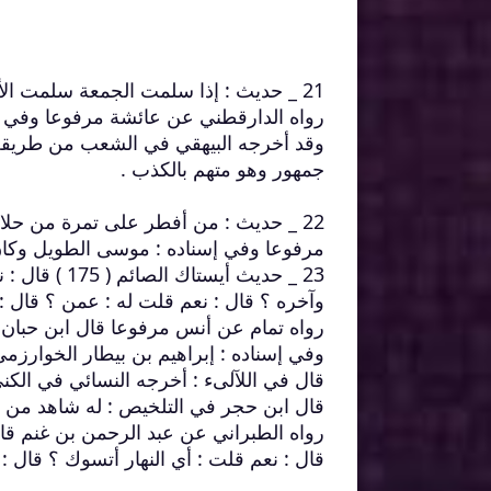
21 _ حديث : إذا سلمت الجمعة سلمت الأيام وإذا سلم رمضان سلمت السنة .
رواه الدارقطني عن عائشة مرفوعا وفي إسن
وقد أخرجه البيهقي في الشعب من طريقه و
جمهور وهو متهم بالكذب .
22 _ حديث : من أفطر على تمرة من حلا
مرفوعا وفي إسناده : موسى الطويل وكان
23 _ حديث أي
وآخره ؟ قال : نعم قلت له : عمن ؟ قال :
رواه تمام عن أنس مرفوعا قال ابن حبان : 
وفي إسناده : إبراهيم بن بيطار الخوارزم
قال في اللآلىء : أخرجه النسائي في الكنى
قال ابن حجر في التلخيص : له شاهد من ح
رواه الطبراني عن عبد الرحمن بن غنم قا
قال : نعم قلت : أي النهار أتسوك ؟ قال : أ