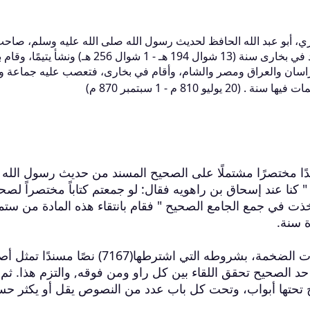
ري، أبو عبد الله الحافظ لحديث رسول الله صلى الله عليه وسلم، صاح
(الجامع الصحيح) المعروف بصحيح البخاري، ولد في بخارى سنة (13 شوال 194 هـ - 1 شوال 256 هـ) 
ث، فزار خراسان والعراق ومصر والشام، وأقام في بخارى، فتعصب عليه جماعة 
810 م - 1 سبتمبر 870 م)
ندًا مختصرًا مشتملًا على الصحيح المسند من حديث رسول الله (
 " كنا عند إسحاق بن راهويه فقال: لو جمعتم كتاباً مختصراً لصح
ت في جمع الجامع الصحيح " فقام بانتقاء هذه المادة من ستما
 سنة.
وقد تحصل له من خلال نقده لهذه المرويات الضخمة، بشروطه التي اشترطها(7167) نصًا مسندًا 
 الصحيح تحقق اللقاء بين كل راو ومن فوقه, والتزم هذا. ثم
درج تحتها أبواب، وتحت كل باب عدد من النصوص يقل أو يكثر حس