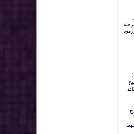
ب
ونشأ يتيمًا، وقام برحلة
ورموه
يح
ئة
تمثل أصح
بما