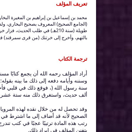
تعريف المؤلف
محمد بن إسماعيل بن إبراهيم بن المغيرة البخا
طويلة (سنة 210هـ) في طلب الحدي
بالتهم، وأخرج إلى خرتنك (من قرى سمرقند) فمات فيها سنة . (20 يوليو 
ترجمة الكتاب
أراد المؤلف رحمه الله أن يجمع كتابًا مس
وسننه وأيامه دفعه إلى ذلك ما بينه بقوله:
سنة رسول الله (، فوقع ذلك في قلبي فأخذ
ألف حديث، واستغرق ذلك منه ستة عشرة
الصحيح لأنه قد أضاف إلى ما اشترط في حد
رتب هذه المادة ترتيبًا عجبًا في كتب تن
يتفنن المؤلف في إيراد ذلك.