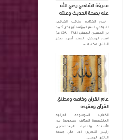
معرفة الشافعي رضي الله
عنه بصحة الحديث وعلته
اسم الكتاب: مناقب الشافعي
للبيهقي اسم المؤلف: أبو بكر أحمد
بن الحسين البيهقي (٣٨٤ - ٤٥٨ هـ)
اسم المحقق: السيد أحمد صقر
الناشر: مكتبة ...
عام القرآن وخاصه ومطلق
القرآن ومقيده
الكتاب: الموسوعة القرآنية
المتخصصة المؤلف: مجموعة من
الأساتذة والعلماء المتخصصين
رئيس التحرير: أ.د. علي جمعة
الناشر: المجل...