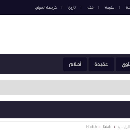
نة
عقيدة
فقه
تاريخ
خريطة الموقع
اوي
عقيدة
أحلام
لرئيسية
Kitab
Hadith