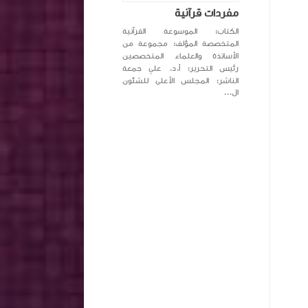
مفردات قرآنية
الكتاب: الموسوعة القرآنية
المتخصصة المؤلف: مجموعة من
الأساتذة والعلماء المتخصصين
رئيس التحرير: أ.د. علي جمعة
الناشر: المجلس الأعلى للشئون
ال...