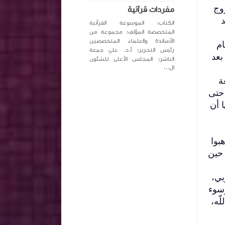
روج
مفردات قرآنية
الكتاب: الموسوعة القرآنية
المتخصصة المؤلف: مجموعة من
الأساتذة والعلماء المتخصصين
ام
رئيس التحرير: أ.د. علي جمعة
بعد
الناشر: المجلس الأعلى للشئون
ال...
ة
 حتى
ا أن
بوا
 حين
بي،
وسوء
ّه،