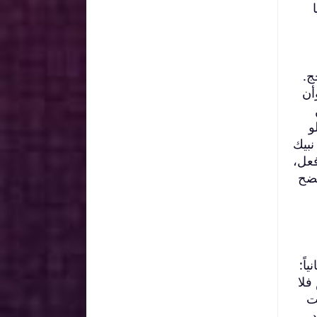
ج.
أن
و
نبيك
فعل،
نضح
اً:
فلا
ت
در