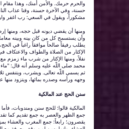
والحرم حرمك. والأمن أمنك، وهذا مقام العائذ
حسنة، وفي الآخرة حسنة، وقنا عذاب النار، و
مشكوراً، ويقول في السعي: رب اغفر وارحم
ومنها أن يقضي ديونه قبل حجه، ومنها إر
وأن يستسمح كل من كان بينه وبينه معامل
يطلب رفيقاً صالحاً موافقاً راغباً في الح
الإكثار من الصلاة والطواف والاعتكاف في 
نفلاً، ومنها الإكثار من شرب ماء زمزم مع ال
محمد صلى اللّه عليه وسلم أنه قال: "ماء ز
ثم يسمي اللّه تعالى. ويشرب، ويتنفس ثلاثا
وجهه ورأسه وصدره بمائها، ويتزود منها ع
سنن الحج عند المالكية
المالكية قالوا: للحج سنن ومندوبات، فأما س
جمع الظهر والعصر به جمع تقديم كما تقدم؛
يقصرون؛ رابعاً: جمع المغرب والعشاء بمزد
العشاء، وإنما يسن لمن وقف بعرفة مع الإ