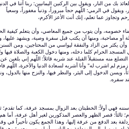
 بك من النار، ويقول بين الركنين اليمانيين: ربنا آتنا في الدنيا
يقول في الرمي: اللّهم حجاً مبروراً، وذنباً مغفوراً، وسعياً
 وتجاوز عما تعلم، إنك أنت الأعز الأكرم،
ضاء خصومه، وأن يتوب من جميع المعاصي، وأن يتعلم كيفية الح
ة أو مصاحبة، ومنها أن يكتب قبل سفرة وصية، ويشهد عليها، و
ج، وأن يكثر من الزاد والنفقة ليواسي من المحتاجين، ومن السنن
المسجد الحرام كلما دخله، ومنها دخول الكعبة والصلاة فيها ول
تضلع منه مستقبلاً القبلة عند شربه قائلاً: اللّهم إني بلغين عن 
مزم لم اشرب له" وأنا أشربه لسعادة الدنيا والآخرة، اللّهم فا
ً، ويسن الدخول إلى البئر، والنظر فيها، والنزح منها بالدول، و
ند سفره.
ننه فهي أولاً: الخطبتان بعد الزوال بمسجد عرفة، كما تقدم؛ ثاني
 ثالثاً: قصر الظهر والعصر المذكورين لغير أهل عرفة، أما هم 
لفة بعد الدفع من عرفة إليها، وهذا الجمع يكون تأخيراً في وق
مام، ثم سار إلى المزدلفة مع الناس، أو لم يسر معهم؛ وهو قا