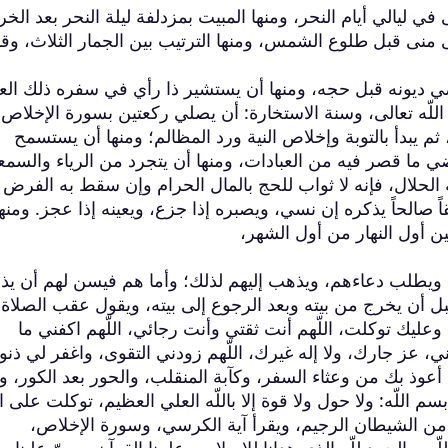
 في ليالي أيام النحر، ومنها المبيت بمزدلفة ليلة النحر بعد الخ
منى قبل طلوع الشمس، ومنها الترتيب بين الجمار الثلاث، وقد
ضي ديونه قبل حجه، ومنها أن يستشير ذا رأي في سفره ذلك الع
 اللّه تعالى، وسنة الاستخارة: أن يصلي ركعتين بسورة الإخلاص 
 ثم يبدأ بالتوبة وإخلاص النية ورد المظالم؛ ومنها أن يستسمح
 ما قصر فيه من العبادات، ومنها أن يتجرد من الرياء والسمع
 الحلال، فإنه لا ثواب للحج بالمال الحرام وإن سقط به الفرض
اً صالحاً يذكره إن نسي، ويصبره إذا جزع، ويعينه إذا عجز. ومنه
ن أول النهار من أول الشهر،
 ويطلب دعاءهم، ويذهب إليهم لذلك؛ وأما هم فيسن لهم أن يذه
بل أن يخرج من بيته وبعد الرجوع إلى بيته، ويقول عقب الصلاة
عليك توكلت، اللّهم أنت ثقتي وأنت رجائي، اللّهم اكفني ما
ني، عز جارك، ولا إله غيرك، اللّهم زودني التقوى، واغفر لي ذنو
ي أعوذ بك من وعثاء السفر، وكآبة المنقلب، والحور بعد الكور، 
 اللّه: ولا حول ولا قوة إلا باللّه العلي العظيم، توكلت على الل
ن الشيطان الرجيم، ويقرأ آية الكرسي، وسورة الإخلاص،