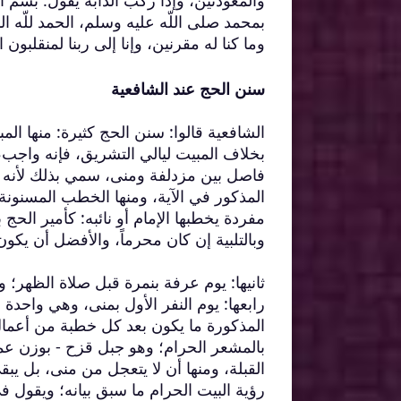
والمعوذتين، وإذا ركب الدابة يقول: بسم اللّ
بمحمد صلى اللّه عليه وسلم، الحمد للّه 
وما كنا له مقرنين، وإنا إلى ربنا لمنقلبون ا
سنن الحج عند الشافعية
الشافعية قالوا: سنن الحج كثيرة: منها الم
بخلاف المبيت ليالي التشريق، فإنه واج
فاصل بين مزدلفة ومنى، سمي بذلك لأنه حس
المذكور في الآية، ومنها الخطب المسنونة
مفردة يخطبها الإمام أو نائبه: كأمير الحج
وبالتلبية إن كان محرماً، والأفضل أن يكو
ثانيها: يوم عرفة بنمرة قبل صلاة الظهر؛ و
رابعها: يوم النفر الأول بمنى، وهي واحد
المذكورة ما يكون بعد كل خطبة من أعمال
بالمشعر الحرام؛ وهو جبل قزح - بوزن عمر 
القبلة، ومنها أن لا يتعجل من منى، بل يبق
رؤية البيت الحرام ما سبق بيانه؛ ويقول في 