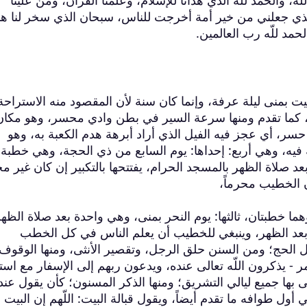
ه، والحمد للّه الذي هدانا للإسلام، وعلمنا القرآن، ومنّ علينا
الذي جعلني من خير أمة أخرجت للناس، سبحان الذي سخر لنا هذ
لحمد للّه رب العالمين.
بيت بمنى ليلة عرفة، وإنما كان سنة لأن المقصود منه الاستراحة
ب، كما تقدم ومنها سرعة السير في بطن وادي محسر، وهو مكان
ر، أي عجز فيه الفيل الذي أراد أبرهة هدم الكعبة به، وهو
 فيه، وهي أربع: إحداها: يوم السابع من ذي الحجة، وهي خطبة
 بعد صلاة الظهر بالمسجد الحرام، يفتتحها بالتكبير إن كان غير م
ن الخطيب محرماً،
هما خطبتان، ثالثها: يوم النحر بمنى، وهي واحدة بعد صلاة الظهر
ة بعد الظهر، وينبغي للخطيب أن يعلم الناس في كل الخطب
 الحج؛ ومن السنن حلق الرجل، وتقصير الأنثى، ومنها الوقوف
- يذكرون اللّه تعالى عنده، ويدعون ربهم إلى الإسفار مع است
ى بها جميع ليالي التشريق؛ ومنها الذكر المسنون؛ كأن يقول عند
أول طوافه ما تقدم أيضاً، ويقول قبالة البيت: اللّهم إن البيت ب