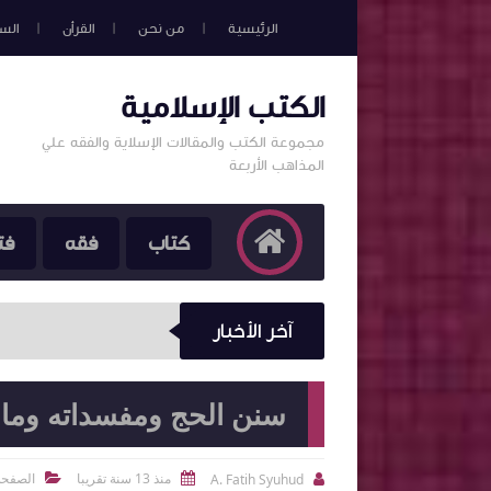
الرئيسية
من نحن
القرأن
الس
الكتب الإسلامية
مجموعة الكتب والمقالات الإسلاية والفقه علي
المذاهب الأربعة
كتاب
فقه
فت
آخر الأخبار
سنن الحج ومفسداته وما 
منذ 13 سنة تقريبا
الصفحة
A. Fatih Syuhud


