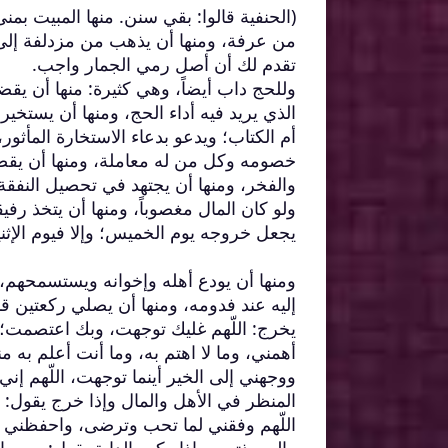
(الحنفية قالوا: بقي سنن. منها المبيت بمنى
من عرفة، ومنها أن يذهب من مزدلفة إلى 
تقدم لك أن أصل رمي الجمار واجب.
وللحج داب أيضاً، وهي كثيرة: منها أن يق
الذي يريد فيه أداء الحج، ومنها أن يستخير
أم الكتاب؛ ويدعو بدعاء الاستخارة المأثور،
خصومه وكل من له معاملة، ومنها أن يقضي
والفخر، ومنها أن يجتهد في تحصيل النفقة
ولو كان المال مغصوباً، ومنها أن يتخذ رفيق
يجعل خروجه يوم الخميس؛ وإلا فيوم الإثني
ومنها أن يودع أهله وإخوانه ويستسمحهم،
إليه عند فدومه، ومنها أن يصلي ركعتين ق
يخرج: اللّهم غليك توجهت، وبك اعتصمت؛ و
أهمني، وما لا اهتم به، وما أنت أعلم به م
ووجهني إلى الخير أينما توجهت، اللّهم إن
المنظر في الأهل والمال وإذا خرج يقول: بسم
اللّهم وفقني لما تحب وترضى، واحفظني م