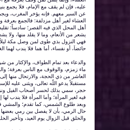
عليه، فإن لم يقف مع الإمام، فلا يجمع بن
عن السير معهم. فإنه يؤخر المغرب، ويجم
العشاء لغير أهل مزدلفة: فالجمع بعرفة و
أهل المحل الذي فيه القصر؛ سادساً: تقليد ا
يشعر من الأنعام، وما لا يقلد منها، ولا ي
فهي النزول بذي طوى لمن وصل مكة ليلاً، 
حائضاَ، أو نفساء، أما هما فلا يندب لهما ا
والدعاء بعد تمام الطواف، والإكثار من ش
ماء زمزم، والوقوف مع الناس بعرفة؛ والد
العاشر من ذي الحجة، والارتحال منها إلى
مستقبلاً يدعو اللّه تعالى، ويثنى عليه ل
حجر، سمي بذلك لحسر أصحاب الفيل ونزول 
فيه لغير المرأة؛ وأما المرأة فلا يندب لها
وبعد طلوع الشمس، كما تقدم؛ والمشي في 
حال الرمي، بأن لا يفصل بين رمي بعضها و
والحلق قبل الزوال يوم العيد، وتأخير الحل