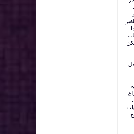
غير
ا
ته
يكن
قل
ة
اع
،
يات
ح