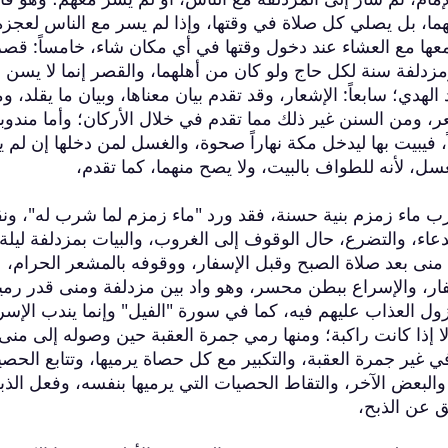
يهما، بل يصلي كل صلاة في وقتها، وإذا لم يسر مع الناس لعجزه
عها مع العشاء عند دخول وقتها في أي مكان شاء، خامساً: قصر
مزدلفة سنة لكل حاج ولو كان من أهلهما، والقصر إنما لا يسن ل
لهدي؛ سابعاً: الإشعار، وقد تقدم بيان معناها، وبيان ما يقلد، وم
شعر، ومن السنن غير ذلك مما تقدم في خلال الأركان؛ وأما مندوبا
فيبيت بها ليدخل مكة نهاراً صحوة، والغسل لمن دخلها إن لم 
لغسل، لأنه للطواف بالبيت، ولا يصح منهما، كما تقدم،
رب ماء زمزم بنية حسنة، فقد ورد "ماء زمزم لما شرب له"، ون
عاء، والتضرع، حال الوقوف إلى الغروب، والبيات بمزدلفة ليلة
 منى بعد صلاة الصبح وقبل الإسفار، ووقوفه بالمشعر الحرام،
لإسفار، والإسراع ببطن محسر، وهو واد بين مزدلفة ومنى قدر رمي
العذاب عليهم فيه، كما في سورة "الفيل" وإنما يندب الإسر
 إلا إذا كانت راكبة؛ ومنها رمي جمرة العقبة حين وصوله إلى منى
غير جمرة العقبة، والتكبير مع كل حصاة يرميها، وتتابع الحص
البعض الآخر، والتقاط الحصيات التي يرميها بنفسه، وفعل الذب
ق عن الذبح،