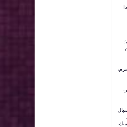
ا
؛
حرم،
،
قبال
يتك،