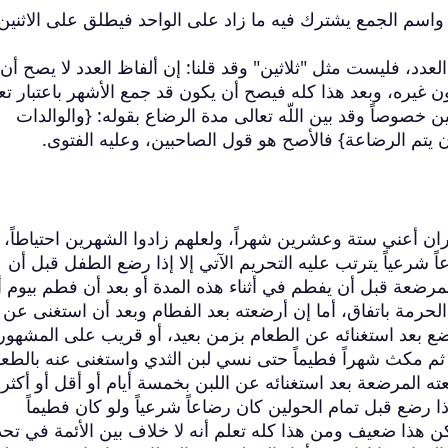
 واسم الجمع يشترك فيه ما زاد على الواحد فيطلق على الاثنين
عدد، فليست مثل "ثلاثين" وقد قلنا: إن ألفاظ العدد لا يصح أن
 غيره، وبعد هذا كله فيصح أن يكون قد جمع الأشهر باعتبار تع
 خصوصاً وقد بين اللّه تعالى مدة الرضاع بقوله: {والوالدات
 يتم الرضاعة} فالأصح هو قول الصاحبين، وعليه الفتوى.
ران أعني ستة وعشرين شهراً، ولعلهم زادوا الشهرين احتياطاً،
اً شرعياً يترتب عليه التحريم الآتي إلا إذا رضع الطفل قبل أن
مرضعة قبل أن يفطم في أثناء هذه المدة أو بعد أن فطم بيوم أ
لحرمة باتفاق، أما إن أرضعته بعد الفطام وبعد أن استغنى عن 
رضع بعد استغنائه عن الطعام بزمن بعيد، أو قريب على المشهور
ر ثم مكث شهراً فطيماً حتى نسي لبن الثدي واستغنى عنه بالطعا
ته المرضعة بعد استغنائه عن اللبن بخمسة أيام أو أقل أو أكثر 
إذا رضع قبل تمام الحولين كان رضاعاً شرعياً ولو كان فطيماً
كن هذا ضعيف ومن هذا كله تعلم أنه لا خلاف بين الأئمة في تحد