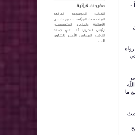
شهراً -
مفردات قرآنية
الكتاب: الموسوعة القرآنية
المتخصصة المؤلف: مجموعة من
الأساتذة والعلماء المتخصصين
رئيس التحرير: أ.د. علي جمعة
الناشر: المجلس الأعلى للشئون
ال...
رواه
في
ى
لّه
غ ما
حيث
ح