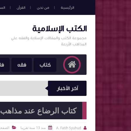
الرئيسية
من نحن
القرأن
الس
الكتب الإسلامية
مجموعة الكتب والمقالات الإسلاية والفقه علي
المذاهب الأربعة
كتاب
فقه
فت
آخر الأخبار
كتاب الرضاع عند مذاهب ا
منذ 13 سنة تقريبا
الصفحة
A. Fatih Syuhud


