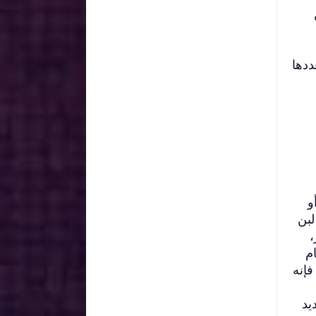
ددها
و
لبن
،
م
فإنه
يد