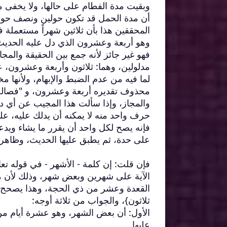
وبقيت مدة الفطام على حالها، ولا يخفى م
أن مدة الحمل قد تكون حولين ونصف حول و
المحققين هذا بأن ثلاثين شهراً مستعملة 
وهو أربعة وعشرون الذي دل عليه الحديث،
فهو غير جائز لأنه جمع بين الحقيقة والمج
مدلولين، وهما: ثلاثون وأربعة وعشرون، ع
لما فيه من عدم الضبط والإبهام، ولأنها م
محذوف تقديره أربعة وعشرون، و "فصاله" 
والمجاز، وإذا سألت هذا المجيب عن أي دل
حرف واحد منه لا يمكنه أن يدلك عليه، عل
فإنه يصح لكل واحد أن يقرر ما يشاء ويدعي
على حدة، ثم يطبق عليها الحديث، وظاهر أ
فإن قلت: إن كلمة - الأشهر - في قوله تع
الآية على شهرين وبعض شهر، وذلك لأن مد
القعدة وعشر من ذي الحجة، وهذا يصحح إ
ثلاثون}، والجواب من ثلاثة أوجه:
الأول: أن بعض الشهر، وهو عشرة أيام من
عليها.