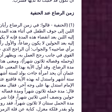
أن تكون قد حلبت له ثديها فشرب.
زمن الرضاع عند الحنفية
(1) (الحنفية - قالوا: في زمن الرضاع رأ
اللبن إلى جوف الطفل في أثناء هذه المدة فإ
إليه اللبن بعد انقضاء هذه المدة فإنه لا 
إليه بعد الحولين لا يكون رضاعاً، والأول 
برأي صاحبيه؟ والجواب: أن الراجح الذي ع
القوي في جانب رجح العمل به، ويظهر أن ال
{وحمله وفصاله ثلاثون شهراً}، ومعنى هذ
مدة الرضاع، وقد أول الآية بهذا المعنى ع
عثمان أن يحد امرأة جاءت بولد لستة أشهر
ستة أشهر واستدل له بهذه الآية فاقتنع عث
الإمام استدل بها على وجه آخر، فقال معنى 
قال: مدة حمله ثلاثون شهراً ومدة فصاله ثل
حولين ونصف أعني ثلاثين شهراً، فإذا شرب
مدة الحمل سنتان لا ثلاثون شهراً، فقد رو
ولو بقدر فلكة مغزل، كناية عن قلة الزم