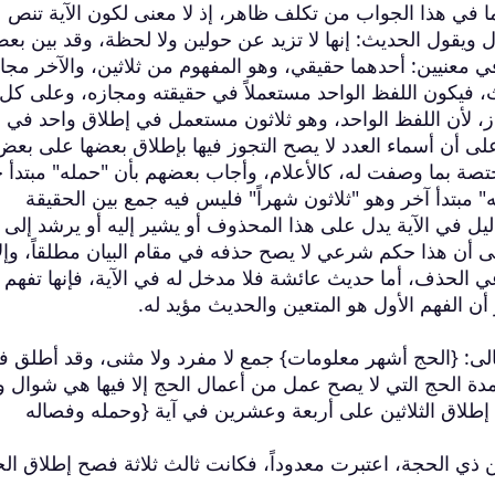
ا في هذا الجواب من تكلف ظاهر، إذ لا معنى لكون الآية تنص 
يقول الحديث: إنها لا تزيد عن حولين ولا لحظة، وقد بين بع
في معنيين: أحدهما حقيقي، وهو المفهوم من ثلاثين، والآخر مجا
 فيكون اللفظ الواحد مستعملاً في حقيقته ومجازه، وعلى كل
از، لأن اللفظ الواحد، وهو ثلاثون مستعمل في إطلاق واحد في
لى أن أسماء العدد لا يصح التجوز فيها بإطلاق بعضها على بعض
ختصة بما وصفت له، كالأعلام، وأجاب بعضهم بأن "حمله" مبتدأ 
مبتدأ آخر وهو "ثلاثون شهراً" فليس فيه جمع بين الحقيقة
يل في الآية يدل على هذا المحذوف أو يشير إليه أو يرشد إلى
ى أن هذا حكم شرعي لا يصح حذفه في مقام البيان مطلقاً، وإلا
 الحذف، أما حديث عائشة فلا مدخل له في الآية، فإنها تفهم أو
ن الفهم الأول هو المتعين والحديث مؤيد له.
الى: {الحج أشهر معلومات} جمع لا مفرد ولا مثنى، وقد أطلق 
ة الحج التي لا يصح عمل من أعمال الحج إلا فيها هي شوال و
طلاق الثلاثين على أربعة وعشرين في آية {وحمله وفصاله
 ذي الحجة، اعتبرت معدوداً، فكانت ثالث ثلاثة فصح إطلاق ال