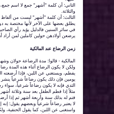
الثاني: أن كلمة "أشهر" جمع لا اسم جمع،
والثلاثة.
الثالث: أن كلمة "أشهر" ليست من ألفاظ ال
يطلق بعضها على الآخر لأنها مختصة به دون
في سائر السنين فالدليل يؤيد رأي الصاحبين
يرضعن أولادهن حولين كاملين لمن أراد أن
زمن الرضاع عند المالكية
المالكية - قالوا: مدة الرضاعة حولان وشه
ولكن لا يكون الرضاع أثناء هذه المدة رضاع
يفطم، ويستغني عن اللبن، فإذا أرضعته ال
يومين فإن ذلك يكون رضاعاً شرعياً ينشر ا
الثدي فإنه لا يكون رضاعاً شرعياً، سواء 
مثلاً إذا فطم الطفل بعد سنة وثلاثة أشه
فتم له بذلك سنة وأربعة أشهر ثم إذا أرضع
لا يعتبر رضاعاً شرعياً وبعضهم يقول: إنه 
واستغنى عن اللبن، كما يقول الحنفية، ول