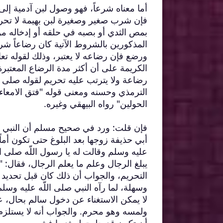
فإن شرب صغير وصغيرة لبن بهيمة لا تحرم
بمص الثدي أو بصبه في حلقه أو إدخاله من
المذكورين بالشروط الآتية كان رضاعاً شرعياً
ورضع فإن رضاعه لا يعتبر، وذلك لقوله تعا
الكريمة على أن أكثر مدة الرضاع المعتبر
رضاعة ولا يترتب عليه تحريم لقوله صلى الل
الترمذي وحسنه ومعنى قوله "فتق الامعاء" 
الحولين" رواه البيهقي وغيره.
فإن قلت: ورد في صحيح مسلم أن النبي ص
أبي حذيفة زوجها بعد البلوغ حتى تكون أماً
عليه وسلم وقالت له يا رسول اللّه صلى ال
يبلغ الرجال وعلم ما يعلم الرجال، فقال:
التحريم، والجواب أن ذلك كان قبل تحديد
وسهلة، لما رآه النبي صلى اللّه عليه وس
لا يمكن الاستغناء عن دخول سالم بحال، ع
ولمسه وهو محرم. والجواب أنه لا يستلز