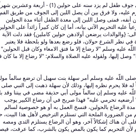
أما معناه شرعاً، فهو وصول لبن آدمية إلى جوف طفل لم يزد سنه على حولين (1) - أربعة وعشرين 
 عليه، ولا فرق بين أن يصل اللبن إلى الجوف من طريق الفم
 أنفه، فمتى وصل اللبن إلى معدة الطفل أثناء مدة الحولين
 عليه التحريم الآتي بيانه، أما إن كان كبيراً زائداً على الحولين
لى: {والوالدات يرضعن أولادهن حولين كاملين} فقد دلت الآية
ة في نظر الشرع حولان، فلو رضع بعدها ولو بلحظة فلا يعتبر
ّه عليه وسلم "لا رضاع إلا ما فتق الامعاء وكان قبل الحولين" 
وصل إليها، ولقوله عليه الصلاة والسلام: "لا رضاع إلا ما كان 
لى اللّه عليه وسلم أمر سهلة بنت سهيل أن ترضع سالماً مول
 له فلا يحرم نظره إليها، وذلك لأن سهلة ذهبت إلى النبي صلى ال
لّه عليه وسلم إن سالماً مولى أبي حذيفة مضى في بيتنا وقد بل
 " أرضعيه تحرمي عليه" فهذا صريح في أن رضاع الكبير يوجب
 مدة الرضاع بالحولين، فنسخ العمل به أو هو خصوصية لسالم
لم من الضرورة الملحة التي تستلزم الترخيص لأهل هذا البيت، 
لى أن هناك إشكالاً آخر، وهو أن الرضاع يستلزم الثدي ومصه
م لأن التحريم كما يكون بالمص يكون بالشرب، كما عرفت، فيص