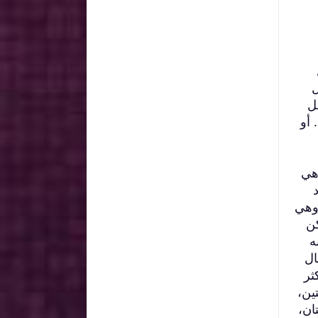
ل
ل
 أو
هي
 وهي
كن
ه
ال
ثر
ين،
ان،