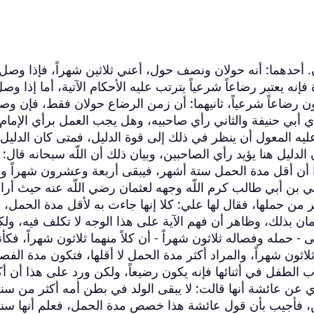
يان. أحدهما: أنه حولان ونصف حول، أعني ثلاثين شهراً، فإذا وصل
نه يعتبر رضاعاً شرعياً يترتب عليه الأحكام الآتية، أما إذا وص
يكون رضاعاً شرعياً، ثانيهما: أن زمن الرضاع حولان فقط، فإن وص
رأي أبي حنيفة والثاني رأي صاحبيه، وهل يجب العمل برأي الإمام.
ليه المعول أن ينظر في ذلك إلى قوة الدليل، فمتى كان الدليل
دليل هنا يؤيد رأي الصاحبين، وبيان ذلك أن اللّه سبحانه قال:
ا أن أقل مدة الحمل ستة أشهر، فيبقى أربعة وعشرون شهراً و
لي بن أبي طالب كرم اللّه وجهه لعثمان رضي اللّه عنه حيث أراد
 من حملها، فقال لها علي: كلا إنها جاءت به لأقل مدة الحمل،
مان بذلك، وظاهر أن فهم الآية على هذا الوجه لا تكلف فيه، ول
- حمله وفصاله ثلاثون شهراً - أن كلاً منهما ثلاثون شهراً، فكأن
اثون شهراً، والمراد أكثر مدة الحمل لا أقلها، فتكون مدة الفص
 الطفل في أثنائها فإنه يكون رضيعاً، ولكن ورد على هذا أن أك
ي عن عائشة أنها قالت: لا يبقى الولد في بطن أمه أكثر من سنت
ن، فأجيب بأن قول عائشة هذا خصص مدة الحمل، فعلم أنها سنت