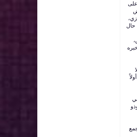
على
ض
زي،
 حال
،
خبره
لاً
في
ذو
جمع