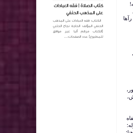
!
كتاب الصلاة | فقه العبادات
على المذهب الحنفي
رآها
الكتاب: فقه العبادات على المذهب
الحنفي المؤلف: الحاجة نجاح الحلبي
[الكتاب مرقم آليا غير موافق
للمطبوع] عدد الصفحات:...
ر،
ش،
اه
ه:
نا: