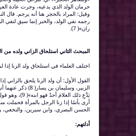
حرمان الولد الذي يدعيه، وجرت عادة العر
وقيل: المراد بالحجر هنا أنه يرجم. قال ا
رجمه نفي الولد، والخبر إنما سيق لنفي ال
زان»( 7).
المبحث الثاني استلحاق الزاني ولده من الز
اختلف العلماء في استلحاق ولد الزنا إذا ل
القول الأول: أن ولد الزنا يلحق بالزاني 
الزبير، وسليمان بن 
يَدَّعِ ذلك الغ
الحسن البصري، وابن سيرين، والنخعي، وإسحاق ابن راهويه( 11)، وا
أدلتهم: