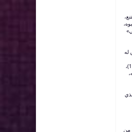
نع،
وه،
ي»
 له
كرامته، فكانت تلك النسبة صحيحة بتصديق الله تعالى، وبإخبار النبي × عن ذلك، فثبتت البنوة وأحكامها( 15)،
به،
لذي
 من