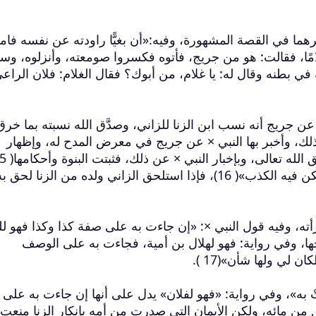
هما في القصة المشهورة، وفيه:«أن بغيًّا راودته عن نفسه فامت
امًا، فقالت: هو من جريج، فأتوه فكسروا صومعته، وأنزلوه، وسب
في بطنه وقال له: يا غلام، من أبوك؟ فقال الغلام: فلان الراع
ن جريج أنه نسب ابن الزنا للزاني، وصدَّق الله نسبته بما خرق
لك، وأخبر بها النبي × عن جريج في معرض المدح له، وإظهار
قال ابن القيم: «وهذا إنطاق من الله لا يمكن فيه الكذب»( 16)، فإذا استلحق الزاني ولده من الزنا لحق 
رأته، وفيه قول النبي ×: «إن جاءت به على صفة كذا وكذا فهو ل
وجها، وفي رواية: فهو لهلال بن أمية، فجاءت به على الوصف
ن لي ولها شأن»(17 ).
تْ به»، وفي رواية: «فهو لفلان» يدل على أنها إن جاءت به على
ق من مائه، ولكن الأيمان التي صدرت من أمه بإنكار الزنا منعت