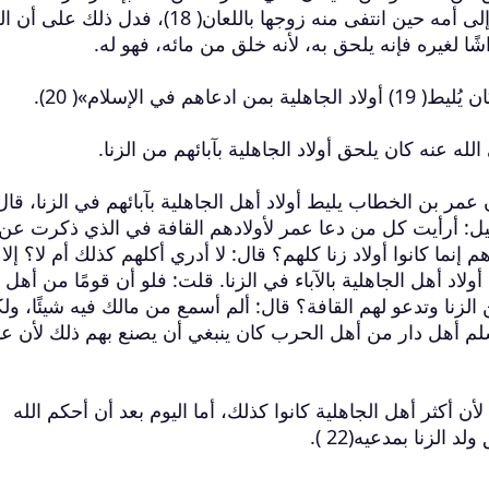
إلحاقه بأبيه من الزنا لو استلحقه، فنسب إلى أمه حين انتفى منه زوجها باللعان( 18)، فد
ا لغيره فإنه يلحق به، لأنه خلق من مائه، فهو له.
ه عنه كان يلحق أولاد الجاهلية بآبائهم من الزنا.
عمر بن الخطاب يليط أولاد أهل الجاهلية بآبائهم في الزنا، قال
قيل: أرأيت كل من دعا عمر لأولادهم القافة في الذي ذكرت عن
 إنما كانوا أولاد زنا كلهم؟ قال: لا أدري أكلهم كذلك أم لا؟ إلا 
ولاد أهل الجاهلية بالآباء في الزنا. قلت: فلو أن قومًا من أهل
لزنا وتدعو لهم القافة؟ قال: ألم أسمع من مالك فيه شيئًا، ول
م أهل دار من أهل الحرب كان ينبغي أن يصنع بهم ذلك لأن ع
أن أكثر أهل الجاهلية كانوا كذلك، أما اليوم بعد أن أحكم الله
 الزنا بمدعيه(22 ).