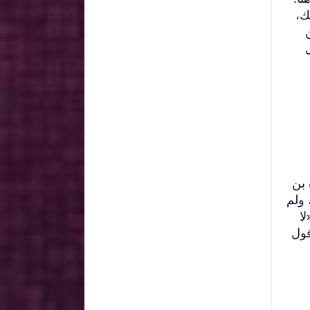
ك،
 بن
ه، ولم
لا
عليها، والولد ولد له»( 10)، وهو قول