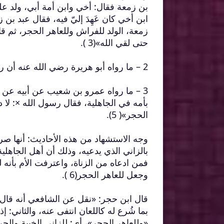
بن زمعة فقال: أخي وابن أمة أبي، ولد عل
ابن أخي كان عَهِدَ إليّ فيه، فقال عبد بن
زمعة، الولد للفراش وللعاهر الحجر، ثم قا
حتى لقي الله»(3 ).
2 – ما رواه أبو هريرة رضي الله عنه أن رسول الله × قال: «الولد للفراش وللعاهر الحجر»( 4).
3 – ما رواه عمرو بن شعيب عن أبيه عن جده
بأمه في الجاهلية، فقال رسول الله ×: لا 
الحجر»( 5).
وجه الاستشهاد من هذه الأحاديث: أنها ص
بالزاني الذي يدعيه، وذلك أن أهل الجاهلية
فمن ادعاه من الزناة، واعترفت الأم بأنه ل
وجعل للعاهر الحجر(6 ).
قال ابن حجر: «نقل عن الشافعي أنه قال: لق
بما شُرع له كاللعان انتفى عنه، والثاني: 
«وللعاهر الحجر»، أي: للزاني الخيبة والحرم