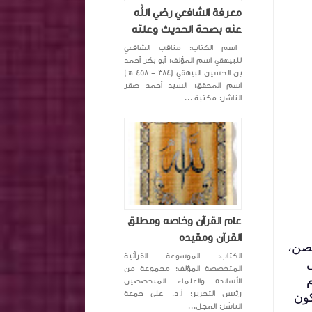
معرفة الشافعي رضي الله
عنه بصحة الحديث وعلته
اسم الكتاب: مناقب الشافعي
للبيهقي اسم المؤلف: أبو بكر أحمد
بن الحسين البيهقي (٣٨٤ - ٤٥٨ هـ)
اسم المحقق: السيد أحمد صقر
الناشر: مكتبة ...
عام القرآن وخاصه ومطلق
القرآن ومقيده
حصن،
الكتاب: الموسوعة القرآنية
ى
المتخصصة المؤلف: مجموعة من
م
الأساتذة والعلماء المتخصصين
رئيس التحرير: أ.د. علي جمعة
كون
الناشر: المجل...