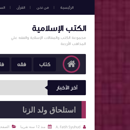
الرئيسية
من نحن
القرأن
الس
الكتب الإسلامية
مجموعة الكتب والمقالات الإسلاية والفقه علي
المذاهب الأربعة
كتاب
فقه
فت
آخر الأخبار
استلحاق ولد الزنا
منذ 12 سنة تقريبا
الصفحة
A. Fatih Syuhud


