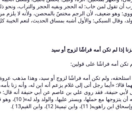
ب أن تقول لمن خاب: له الحجر وبفيه الحجر والتراب، ونحو ذل
لنووي: وهو ضعيف، لأن الرجم مختصّ بالمحصن، ولأنه لا يلزم من
ولد، وقال السبكي: والأول أشبه بمساق الحديث، لتعم الخيبة كل
نا إذا لم تكن أمه فراشًا لزوج أو سيد
م تكن أمه فراشًا على قولين:
إذا استلحقه، ولم تكن أمه فراشًا لزوج أو سيد، وهذا مذهب عروة
يسار( 8) ذكر عنهما أنهما قالا: «أيما رجل أتى إلى غلام يزعم أنه ابن له، وأنه زنا بأم
لامَ أحدٌ فهو ابنه»( 9)، وهو قول لأبي حنيفة، فقد روى علي بن عاصم عن أبي حنيفة أنه قال: «
أرى بأسًا إذا زنا الرجل بالمرأة فحملت منه أن يتزوجها مع حملها، ويستر 
بن تيمية( 12)، وابن القيم13 ).