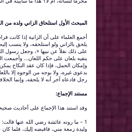
محرمًا لنسائه، أم لا؟ هذا ما سأبيّنه في الم
المبحث الأول استلحاق الزاني ولده من الزن
أجمع العلماء على أن الزانية إذا كانت فرا
يلحق بالزاني ولو استلحقه، ولا ينسب إلي
على ذلك نقلاً عن نبيها ×، وجعل رسول الل
ينفيه بلعان على حكم اللعان... وأجمعت ا
وإمكان الحمل، فإذا كان عقد النكاح يمكن 
رجل فادعاه آخر أنه لا يلحقه، وإنما الخلاف 
مستند الإجماع:
وقد استند هذا الإجماع على أحاديث صحيح
1 – ما روته عائشة رضي الله عنها قالت: 
وليدة زمعة مني، فاقبضه إليك، فلما كان عا