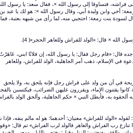
ى فراشه، فتساوقا إلى رسول الله ×، فقال سعد: يا رسول الله
 زمعة: أخي وابن وليدة أبي، وقال رسول الله ×: هو لك يا عبد بن
ل لسودة بنت زمعة: احتجبي منه، لما رأى من شبهه بعتبة، فما 
 قال: «قام رجل فقال: يا رسول الله، إن فلانًا ابني، عَاهَرْتُ
دعوة في الإسلام، ذهب أمر الجاهلية، الولد للفراش، وللعاهر
ريحة في أن من ولد على فراش رجل فإنه يلحق به، ولا يلحق
 كانوا يقتنون الإماء، ويقررون عليهن الضرائب، فيكتسبن بالفجو
ه ألحقوه به، فأبطل النبي × حكم الجاهلية، وألحق الولد بالفرا
وله «الولد للفراش» معنيان: أحدهما: هو له مالم ينفه، فإذا نف
إذا تنازع رب الفراش والعاهر فالولد لرب الفراش» ثم قال: «وقول
ان، والعَهَر بفتحتين: الزنا، وقيل: يختص بالليل، ومعنى الخيبة ه