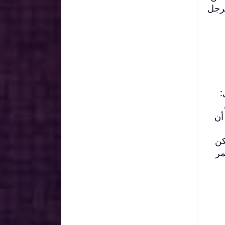
ل ذلك على أن الرجل
:
أن
كن
مر