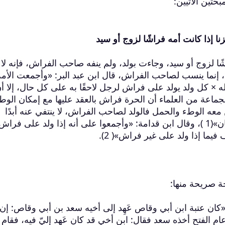
بحثين الآتيين:
ا إذا كانت أمه فراشًا لزوج أو سيد
شًا لزوج أو سيد، وجاءت بولد، ولم ينفه صاحب الفراش، فإنه لا
ه، إنما ينسب لصاحب الفراش، قال ابن عبد البر: «وأجمعت الأمة
ه × كل ولد يولد على فراش لرجل لاحقًا به على كل حال، إلا أ
لجماعة من العلماء أن الحرة فراش بالعقد عليها مع إمكان الوط
معه الوطء والحمل فالولد لصاحب الفراش، لا ينتفي عنه أبدًا
بدعوى غيره، ولا بوجه من الوجوه إلا باللعان»(1 )، وقال ابن قدامة: «وأجمعوا على أنه إذا ولد على فراش
فيما إذا ولد على غير فراش»( 2).
ة صريحة منها:
«كان عتبة ابن أبي وقاص عَهِد إلى أخيه سعد بن أبي وقاص: إن 
م الفتح أخذه سعد فقال: ابن أخي قد كان عَهِد إليّ فيه، فقام 