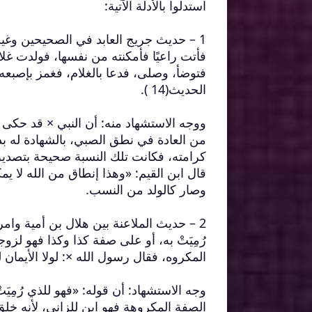
استدلوا بالأدلة الآتية:
1 – حديث جريج العابد في الصحيحين وغير
فأتت راعيًا فأمكنته من نفسها، فولدت غل
فتوضأ، وصلى، فدعا بالغلام، فغمز بإصبعه 
الحديث(14 ).
ووجه الاستشهاد منه: أن النبي × قد حكى ع
من العادة في نطق الصبي، بالشهادة له بذ
وصار كالولد من النسب.
2 – حديث الملاعنة بين هلال بن أمية وام
رُمِيَتْ به، أو على صفة كذا وكذا فهو لز
المكروه، فقال رسول الله ×: لولا الأيمان لكا
وجه الاستشهاد: أن قوله: «فهو للذي رُمِيَ
الصفة المكروهة فهو ابن للزاني، لأنه خل