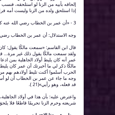
إذا استلحق ولده من الزنا وليست أمه فراشً
3 - «أن عمر بن الخطاب رضي الله عنه كان يُليط( 19) أولاد الجاهلية بمن ادعاهم في الإسلام»( 20).
وجه الاستدلال: أن عمر بن الخطاب رضي الل
قال ابن القاسم: «سمعت مالكًا يقول: كان 
ولقد سمعت مالكًا يقول ذلك غير مرة... 
عمر أنه كان يليط أولاد الجاهلية بمن ادعاهم
مالكًا ذكر لي ما أخبرتك أن عمر كان يليط أ
الحرب أسلموا أكنت تليط أولادهم بهم من ا
وجه ما جاء عن عمر بن الخطاب أن لو أسل
قد فعله، وهو رأيي»(21 ).
واعترض عليه: بأن هذا في أولاد الجاهلية، ل
شريعته وحرم الزنا تحريمًا قاطعًا فلا يلحق ولد